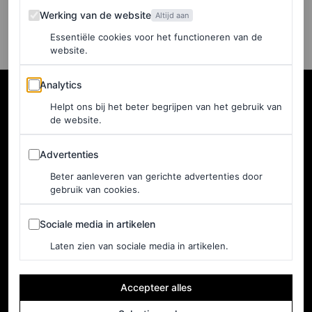
JAN HÜRXKENS
Werking van de website
Werking van de website
Altijd aan
Essentiële cookies voor het functioneren van de
website.
Analytics
Analytics
Helpt ons bij het beter begrijpen van het gebruik van
de website.
Advertenties
Advertenties
Beter aanleveren van gerichte advertenties door
gebruik van cookies.
Sociale media in artikelen
Sociale media in artikelen
NEDERLAND
Home
Laten zien van sociale media in artikelen.
Adverteren
Accepteer alles
Nieuwsbrief