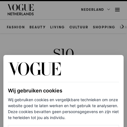
NEDERLAND
FASHION
BEAUTY
LIVING
CULTUUR
SHOPPING
LE
S10
Wij gebruiken cookies
CELEBRITY
‘Ze straalt een soort licht uit’:
Wij gebruiken cookies en vergelijkbare technieken om onze
S10 en Oscar and the Wolf
website goed te laten werken en het gebruik te analyseren.
Deze cookies bevatten geen persoonsgegevens en zijn niet
over hun klik
te herleiden tot jou als individu.