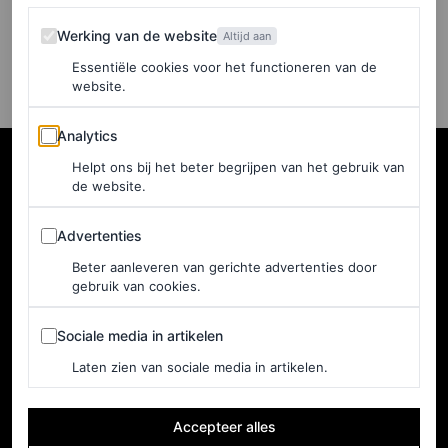
Werking van de website
LISA GOUDSMIT
Werking van de website
Altijd aan
Essentiële cookies voor het functioneren van de
website.
Analytics
Analytics
Helpt ons bij het beter begrijpen van het gebruik van
de website.
Advertenties
Advertenties
Beter aanleveren van gerichte advertenties door
gebruik van cookies.
Sociale media in artikelen
Sociale media in artikelen
Laten zien van sociale media in artikelen.
NEDERLAND
Home
Adverteren
Accepteer alles