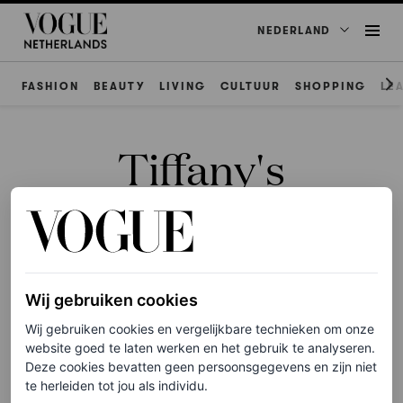
NEDERLAND
FASHION
BEAUTY
LIVING
CULTUUR
SHOPPING
LE
Tiffany's
ACCESSOIRES
Wij gebruiken cookies
Deze 8 sieradenmerken wil je
Wij gebruiken cookies en vergelijkbare technieken om onze
in 2026 dragen of geven,
website goed te laten werken en het gebruik te analyseren.
bijvoorbeeld met
Deze cookies bevatten geen persoonsgegevens en zijn niet
Valentijnsdag
te herleiden tot jou als individu.