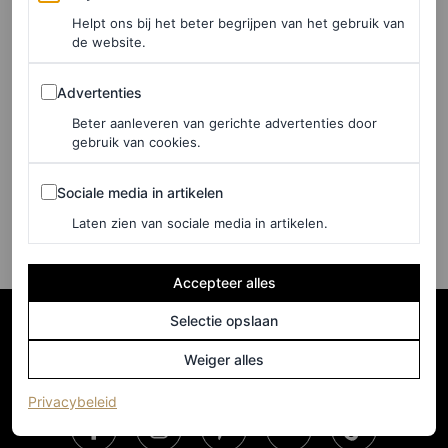
Helpt ons bij het beter begrijpen van het gebruik van
FASHION NIEUWS
de website.
Vogue Nederland lanceert
feestelijk decembernummer
Advertenties
Advertenties
met exclusieve Real Beauty
Beter aanleveren van gerichte advertenties door
Special cadeau
gebruik van cookies.
Sociale media in artikelen
Sociale media in artikelen
MARJOLEIN VAN DEN BRAND
Laten zien van sociale media in artikelen.
Accepteer alles
Selectie opslaan
Weiger alles
(opent in een nieuw tabblad)
Privacybeleid