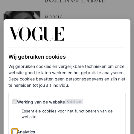
MARJOLEIN VAN DEN BRAND
MODELS
In gesprek met topmodel en
Vogue-coverster Ugbad
Abdi: ‘Mijn hijab geeft me een
stem’
Wij gebruiken cookies
STEPHANIE BROEK
Wij gebruiken cookies en vergelijkbare technieken om onze
website goed te laten werken en het gebruik te analyseren.
Deze cookies bevatten geen persoonsgegevens en zijn niet
PARTNERSHIP
te herleiden tot jou als individu.
Let’s talk sportswear: Vogue
duidde de tennis inspired
Werking van de website
Werking van de website
Altijd aan
trends van de zomer tijdens
Essentiële cookies voor het functioneren van de
dit rooftop event
website.
BJÖRN BORG
Analytics
Analytics