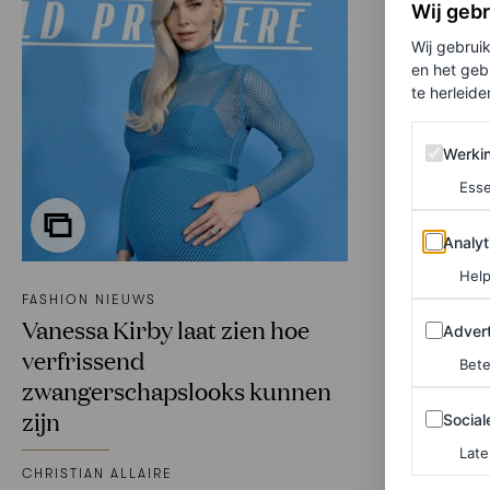
Wij geb
Wij gebrui
en het geb
te herleiden
Werking 
Werki
Esse
Analytics
Analyt
Help
FASHION NIEUWS
Adverten
Vanessa Kirby laat zien hoe
Advert
verfrissend
Bete
zwangerschapslooks kunnen
Sociale m
zijn
Social
Late
CHRISTIAN ALLAIRE