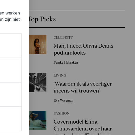
ten werken
Top Picks
 zijn niet
CELEBRITY
Man, I need Olivia Deans
podiumlooks
Femke Habraken
LIVING
‘Waarom ik als veertiger
ineens wil trouwen’
Eva Wiseman
FASHION
Covermodel Elina
Gunawardena over haar
eerste show: ‘Familie en