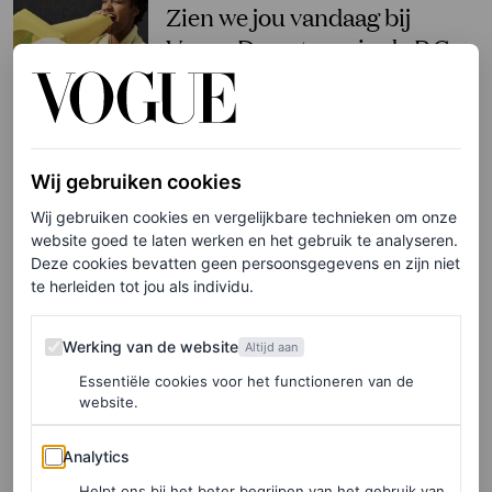
Zien we jou vandaag bij
Vogue Downtown in de P.C.
Hooftstraat?
MARJOLEIN VAN DEN BRAND
Wij gebruiken cookies
FASHION NIEUWS
Vogue Nederland
Wij gebruiken cookies en vergelijkbare technieken om onze
website goed te laten werken en het gebruik te analyseren.
transformeert de P.C.
Deze cookies bevatten geen persoonsgegevens en zijn niet
Hooftstraat in een groot
te herleiden tot jou als individu.
modefestijn tijdens Vogue
Downtown
Werking van de website
Werking van de website
Altijd aan
Essentiële cookies voor het functioneren van de
MARJOLEIN VAN DEN BRAND
website.
Analytics
Analytics
FASHION NIEUWS
Vanavond is het zover: dit
Helpt ons bij het beter begrijpen van het gebruik van