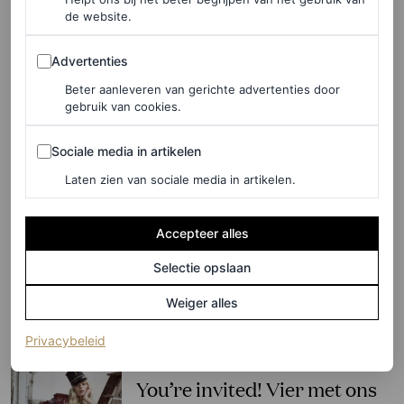
staat je allemaal te wachten
de website.
tijdens Vogue Downtown
Advertenties
Advertenties
Beter aanleveren van gerichte advertenties door
MARJOLEIN VAN DEN BRAND
gebruik van cookies.
Sociale media in artikelen
PARTNERSHIP
Sociale media in artikelen
Deze nieuwe campagne
Laten zien van sociale media in artikelen.
geschoten door
gerenommeerd fotograaf
Accepteer alles
Bastiaan Woudt is een piece
Selectie opslaan
of art
Weiger alles
PORSCHE
(opent in een nieuw tabblad)
Privacybeleid
FASHION NIEUWS
You’re invited! Vier met ons