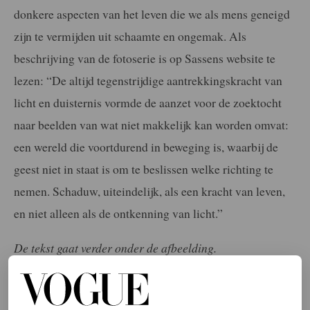
donkere aspecten van het leven die we als mens geneigd
zijn te vermijden uit schaamte en ongemak. Als
beschrijving van de fotoserie is op Sassens website te
lezen: “De altijd tegenstrijdige aantrekkingskracht van
licht en duisternis vormde de aanzet voor de zoektocht
naar beelden van wat niet makkelijk kan worden omvat:
een wereld die voortdurend in beweging is, waarbij de
geest niet in staat is om te beslissen welke richting te
nemen. Schaduw, uiteindelijk, als een kracht van leven,
en niet alleen als de ontkenning van licht.”
De tekst gaat verder onder de afbeelding.