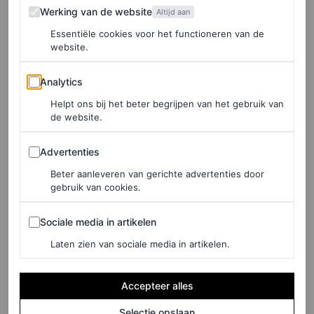
Werking van de website
Werking van de website
Altijd aan
DOORTJE SMITHUIJSEN
Essentiële cookies voor het functioneren van de
website.
FASHION NIEUWS
Deze Nederlandse modellen
Analytics
Analytics
veroveren de catwalk bij
Helpt ons bij het beter begrijpen van het gebruik van
Jacquemus lente/zomer
de website.
2025-show
Advertenties
Advertenties
FEMKE HABRAKEN
Beter aanleveren van gerichte advertenties door
gebruik van cookies.
PARTNERSHIP
Sociale media in artikelen
Sociale media in artikelen
Let’s talk sportswear: Vogue
Laten zien van sociale media in artikelen.
duidde de tennis inspired
trends van de zomer tijdens
Accepteer alles
dit rooftop event
Selectie opslaan