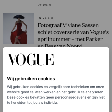
PORSCHE
IN VOGUE
Fotograaf Viviane Sassen
schiet coverserie van Vogue’s
aprilnummer – met Parker
en Bess van Noord
TATJANA ALMULI
MODELS
Parker en Bess van Noord
Wij gebruiken cookies
sieren Vogue’s aprilcover:
Wij gebruiken cookies en vergelijkbare technieken om onze
‘We waren zo’n excentriek
website goed te laten werken en het gebruik te analyseren.
Deze cookies bevatten geen persoonsgegevens en zijn niet
gezin uit de stad dat in een
te herleiden tot jou als individu.
boerendorp gaat wonen’