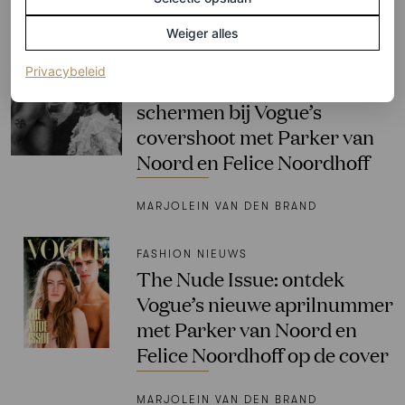
BJÖRN BORG
Weiger alles
MODELS
(opent in een nieuw tabblad)
Privacybeleid
Neem een kijkje achter de
schermen bij Vogue’s
covershoot met Parker van
Noord en Felice Noordhoff
MARJOLEIN VAN DEN BRAND
FASHION NIEUWS
The Nude Issue: ontdek
Vogue’s nieuwe aprilnummer
met Parker van Noord en
Felice Noordhoff op de cover
MARJOLEIN VAN DEN BRAND