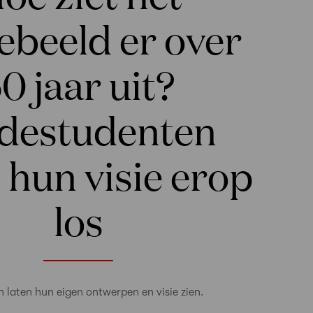
beeld er over
0 jaar uit?
destudenten
n hun visie erop
los
 laten hun eigen ontwerpen en visie zien.