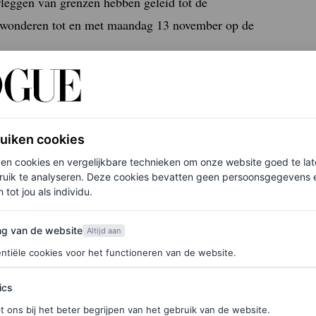
erleggen van grenzen hebben geleid tot de
 bewonderen tot en met maandag 13 november op de
f Yellow kunnen we nagenieten van de creaties.
ruiken cookies
ken cookies en vergelijkbare technieken om onze website goed te la
ruik te analyseren. Deze cookies bevatten geen persoonsgegevens en
 tot jou als individu.
van de website
ng van de website
Altijd aan
ntiële cookies voor het functioneren van de website.
ics
t ons bij het beter begrijpen van het gebruik van de website.