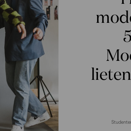
mode
5
Mo
liete
Studenten