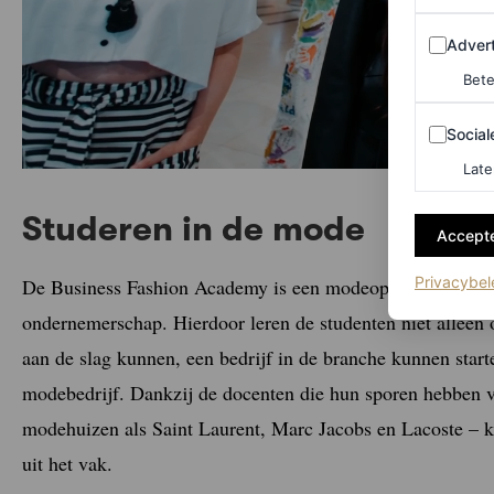
Adverten
Advert
Bete
Sociale m
Social
Late
Studeren in de mode
Accepte
Privacybel
De Business Fashion Academy is een modeopleiding die de n
ondernemerschap. Hierdoor leren de studenten niet alleen 
aan de slag kunnen, een bedrijf in de branche kunnen start
modebedrijf. Dankzij de docenten die hun sporen hebben v
modehuizen als Saint Laurent, Marc Jacobs en Lacoste – k
uit het vak.