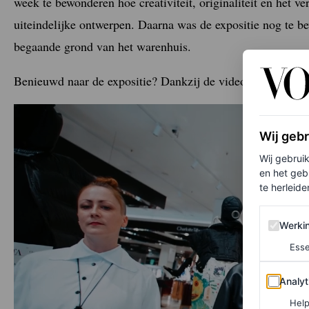
week te bewonderen hoe creativiteit, originaliteit en het v
uiteindelijke ontwerpen. Daarna was de expositie nog te
begaande grond van het warenhuis.
Benieuwd naar de expositie? Dankzij de video van House o
Wij geb
Wij gebrui
en het geb
te herleiden
Werking 
Werki
Esse
Analytics
Analyt
Help