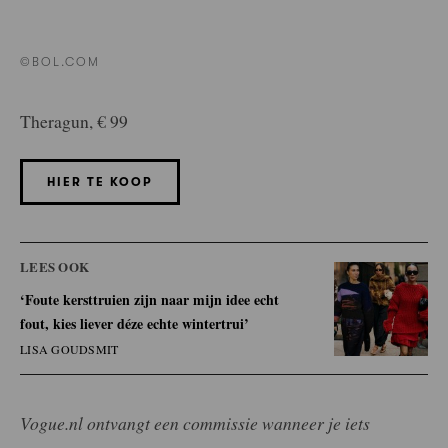
©BOL.COM
Theragun, € 99
HIER TE KOOP
LEES OOK
‘Foute kersttruien zijn naar mijn idee echt
fout, kies liever déze echte wintertrui’
LISA GOUDSMIT
Vogue.nl ontvangt een commissie wanneer je iets