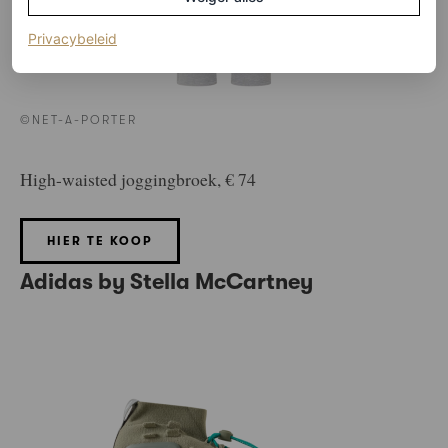
(opent in een nieuw tabblad)
Privacybeleid
©NET-A-PORTER
High-waisted joggingbroek, € 74
HIER TE KOOP
Adidas by Stella McCartney