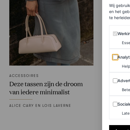
Wij gebrui
en het geb
te herleiden
Werking 
Werki
Esse
Analytics
Analyt
Help
ACCESSOIRES
Adverten
Advert
Deze tassen zijn de droom
Bete
van iedere minimalist
Sociale m
Social
ALICE CARY EN LOIS LAVERNE
Late