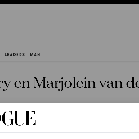
LEADERS
MAN
ry en Marjolein van 