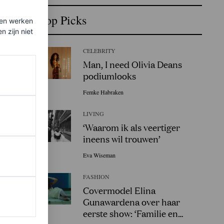
Top Picks
ten werken
 zijn niet
CELEBRITY
Man, I need Olivia Deans
podiumlooks
Femke Habraken
LIVING
‘Waarom ik als veertiger
ineens wil trouwen’
Eva Wiseman
FASHION
Covermodel Elina
Gunawardena over haar
eerste show: ‘Familie en