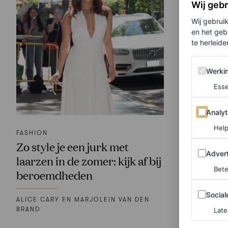
Wij geb
Wij gebrui
en het geb
te herleiden
Werking 
Werki
Esse
Analytics
Analyt
Help
FASHION
Zo style je een jurk met
Adverten
Advert
laarzen in de zomer: kijk af bij
Bete
beroemdheden
Sociale m
Social
ALICE CARY EN MARJOLEIN VAN DEN
BRAND
Late