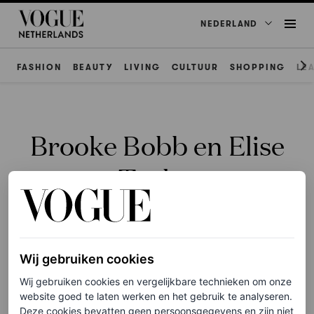
NEDERLAND
FASHION
BEAUTY
LIVING
CULTUUR
SHOPPING
LE
Brooke Bobb en Elise
Taylor
Wij gebruiken cookies
Wij gebruiken cookies en vergelijkbare technieken om onze
WEDDINGS
Hoeveel moet je uitgeven
website goed te laten werken en het gebruik te analyseren.
Deze cookies bevatten geen persoonsgegevens en zijn niet