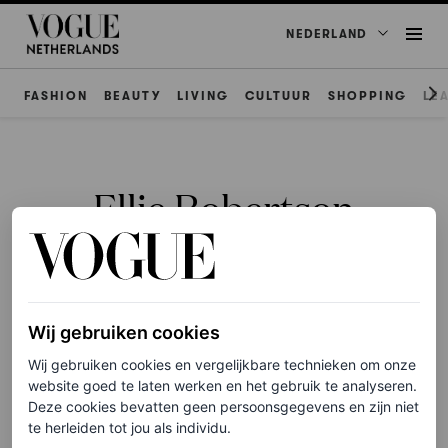
NEDERLAND
FASHION
BEAUTY
LIVING
CULTUUR
SHOPPING
LE
Ellie Robertson
Wij gebruiken cookies
WEDDINGS
Wij gebruiken cookies en vergelijkbare technieken om onze
Zo plan je jouw
website goed te laten werken en het gebruik te analyseren.
droombruiloft in 2026
Deze cookies bevatten geen persoonsgegevens en zijn niet
te herleiden tot jou als individu.