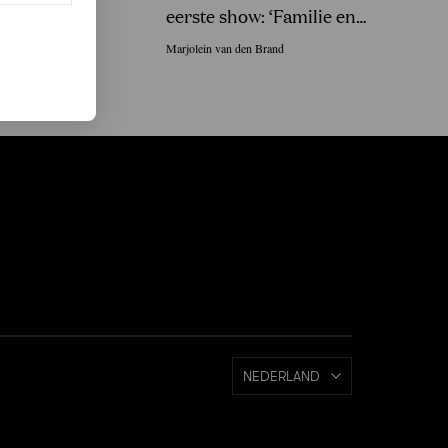
eerste show: ‘Familie en
vrienden in Sri Lanka gingen
Marjolein van den Brand
uit hun dak!’
NEDERLAND