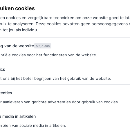
ruiken cookies
ken cookies en vergelijkbare technieken om onze website goed te la
ruik te analyseren. Deze cookies bevatten geen persoonsgegevens en
 tot jou als individu.
van de website
ng van de website
Altijd aan
ntiële cookies voor het functioneren van de website.
ics
t ons bij het beter begrijpen van het gebruik van de website.
k met Hedy
en Milou Deelen
ties
enties
isme in deze tijd
r aanleveren van gerichte advertenties door gebruik van cookies.
edia in artikelen
DEGEBUURE
e media in artikelen
n zien van sociale media in artikelen.