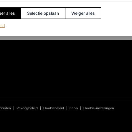
er alles
Selectie opslaan
Weiger alles
(opent in een nieuw tabblad)
eid
aarden
Privacybeleid
Cookiebeleid
Shop
Cookie-instellingen