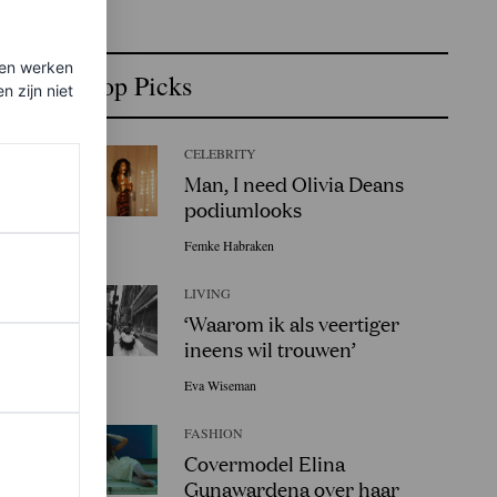
ten werken
Top Picks
 zijn niet
CELEBRITY
Man, I need Olivia Deans
podiumlooks
Femke Habraken
LIVING
‘Waarom ik als veertiger
ineens wil trouwen’
Eva Wiseman
FASHION
Covermodel Elina
Gunawardena over haar