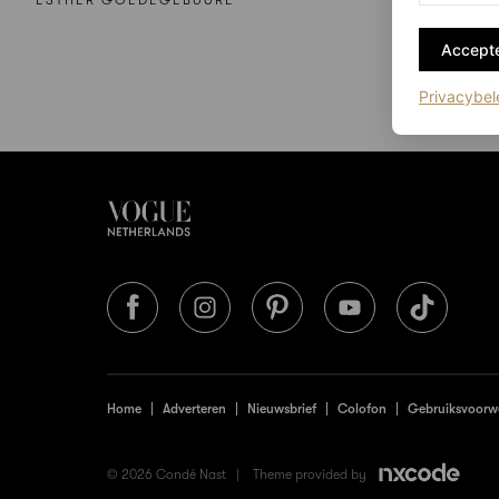
Accepte
Privacybel
Home
Adverteren
Nieuwsbrief
Colofon
Gebruiksvoorw
© 2026 Condé Nast |
Theme provided by