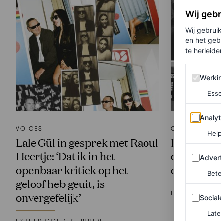
Wij geb
Wij gebrui
en het geb
te herleiden
Werking 
Werki
Esse
Analytics
Analyt
VOICES
CULTUUR
Help
Lale Gül in gesprek met Raoul
In gespre
Heertje: ‘Dat ik in het
d’Ancona 
Adverten
Advert
openbaar kritiek op het
over femin
Bete
geloof heb geuit, is
Sociale m
ESTHER GOE
onvergefelijk’
Social
Late
ESTHER GOEDEGEBUURE