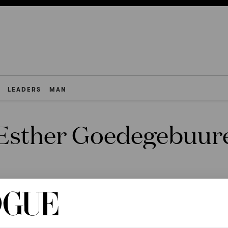
LEADERS
MAN
Esther Goedegebuur