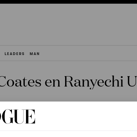
LEADERS
MAN
Coates en Ranyechi 