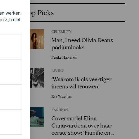
Top Picks
ten werken
 zijn niet
CELEBRITY
Man, I need Olivia Deans
podiumlooks
Femke Habraken
LIVING
‘Waarom ik als veertiger
ineens wil trouwen’
Eva Wiseman
FASHION
Covermodel Elina
Gunawardena over haar
eerste show: ‘Familie en