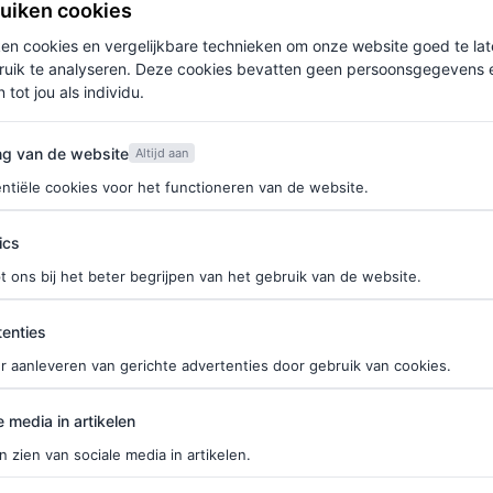
ruiken cookies
ken cookies en vergelijkbare technieken om onze website goed te la
ruik te analyseren. Deze cookies bevatten geen persoonsgegevens en
 tot jou als individu.
van de website
ng van de website
Altijd aan
ntiële cookies voor het functioneren van de website.
ics
t ons bij het beter begrijpen van het gebruik van de website.
eton viert 44e
ties
enties
: haar beste
r aanleveren van gerichte advertenties door gebruik van cookies.
enten op een rij
edia in artikelen
e media in artikelen
ES EN RANYECHI
n zien van sociale media in artikelen.