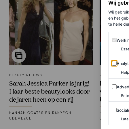
Wij geb
Wij gebrui
en het geb
te herleiden
Werking 
Werki
Esse
Analytics
Analyt
Help
BEAUTY NIEUWS
ROYALS
Sarah Jessica Parker is jarig!
Kate Middl
Adverten
Advert
Haar beste beautylooks door
verjaardag
Bete
de jaren heen op een rij
beautymom
Sociale m
Social
HANNAH COATES EN RANYECHI
HANNAH COAT
UDEMEZUE
UDEMEZUE
Late