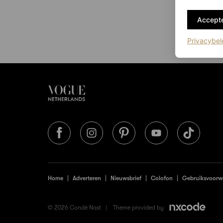
Accepte
Privacybel
Home
Adverteren
Nieuwsbrief
Colofon
Gebruiksvoorw
© 2026 Condé Nast |
Theme provided by