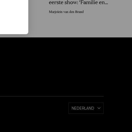
eerste show: ‘Familie en
vrienden in Sri Lanka gingen
Marjolein van den Brand
uit hun dak!’
NEDERLAND