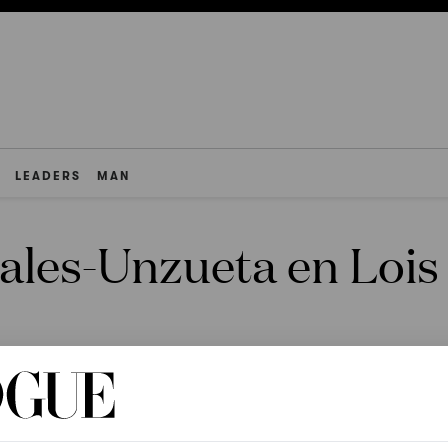
LEADERS
MAN
iales-Unzueta en Lois