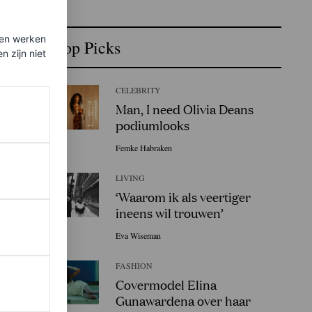
ten werken
Top Picks
 zijn niet
CELEBRITY
Man, I need Olivia Deans
podiumlooks
Femke Habraken
LIVING
‘Waarom ik als veertiger
ineens wil trouwen’
Eva Wiseman
FASHION
Covermodel Elina
Gunawardena over haar