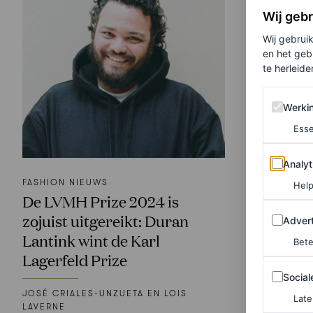
Wij geb
Wij gebrui
en het geb
te herleiden
Werking 
Werki
Esse
Analytics
Analyt
FASHION NIEUWS
Help
De LVMH Prize 2024 is
Adverten
zojuist uitgereikt: Duran
Advert
Lantink wint de Karl
Bete
Lagerfeld Prize
Sociale m
Social
JOSÉ CRIALES-UNZUETA EN LOIS
Late
LAVERNE