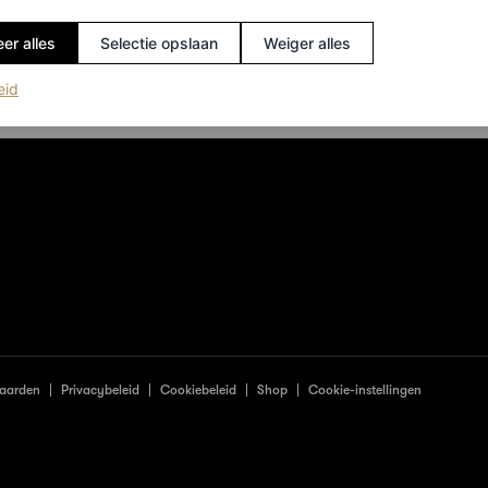
er alles
Selectie opslaan
Weiger alles
(opent in een nieuw tabblad)
eid
aarden
Privacybeleid
Cookiebeleid
Shop
Cookie-instellingen