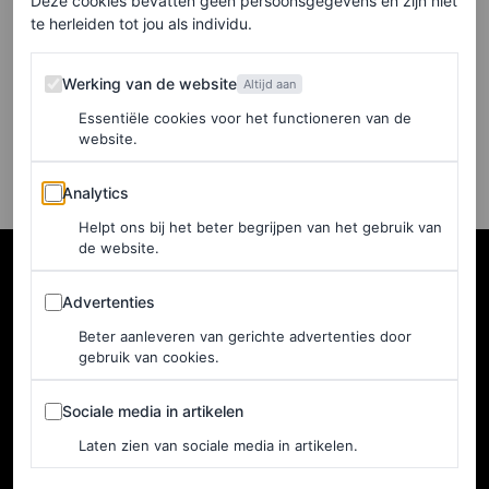
Deze cookies bevatten geen persoonsgegevens en zijn niet
met cameo’s van Kate Moss
te herleiden tot jou als individu.
tot Sabrina Carpenter
Werking van de website
Werking van de website
Altijd aan
JULIE LE MINOR
Essentiële cookies voor het functioneren van de
website.
Analytics
Analytics
Helpt ons bij het beter begrijpen van het gebruik van
de website.
Advertenties
Advertenties
Beter aanleveren van gerichte advertenties door
gebruik van cookies.
Sociale media in artikelen
Sociale media in artikelen
Laten zien van sociale media in artikelen.