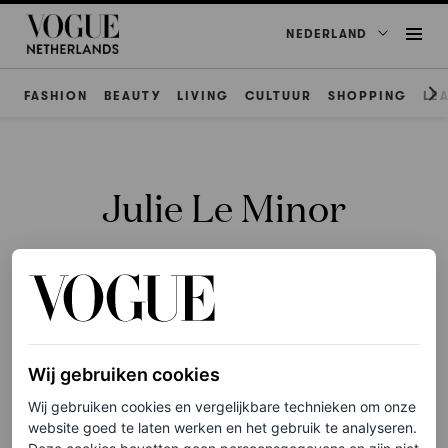
NEDERLAND
FASHION
BEAUTY
LIVING
CULTUUR
SHOPPING
LE
Julie Le Minor
ART & DESIGN
Wij gebruiken cookies
New material, girl –
Madonna lanceert
Wij gebruiken cookies en vergelijkbare technieken om onze
website goed te laten werken en het gebruik te analyseren.
‘Confessions II: The Film’