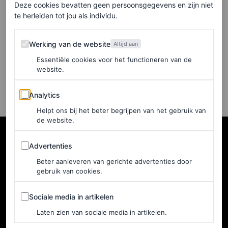
van 2024 geselecteerd
Deze cookies bevatten geen persoonsgegevens en zijn niet
door make-upartiesten van
te herleiden tot jou als individu.
beroemdheden
Werking van de website
Werking van de website
Altijd aan
KIANA MURDEN EN JENNY BERG
Essentiële cookies voor het functioneren van de
website.
Analytics
Analytics
Helpt ons bij het beter begrijpen van het gebruik van
de website.
Advertenties
Advertenties
Beter aanleveren van gerichte advertenties door
gebruik van cookies.
Sociale media in artikelen
Sociale media in artikelen
Laten zien van sociale media in artikelen.