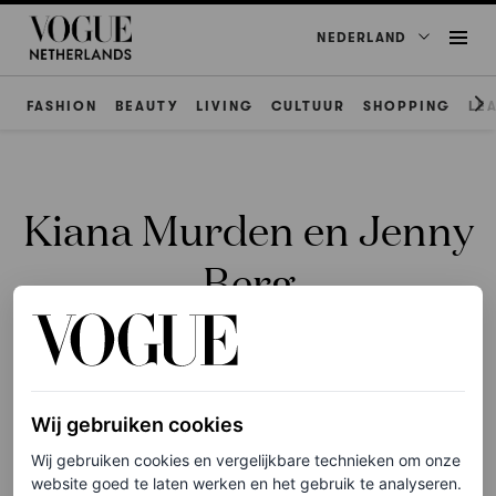
NEDERLAND
FASHION
BEAUTY
LIVING
CULTUUR
SHOPPING
LE
Kiana Murden en Jenny
Berg
Wij gebruiken cookies
ΜAKE-UP
Wij gebruiken cookies en vergelijkbare technieken om onze
Dit zijn de beste eyeliners
website goed te laten werken en het gebruik te analyseren.