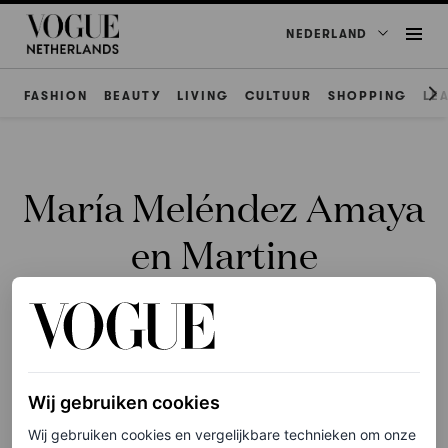
NEDERLAND
FASHION
BEAUTY
LIVING
CULTUUR
SHOPPING
LE
María Meléndez Amaya
en Martine
Findhammer
Wij gebruiken cookies
Wij gebruiken cookies en vergelijkbare technieken om onze
ACCESSOIRES