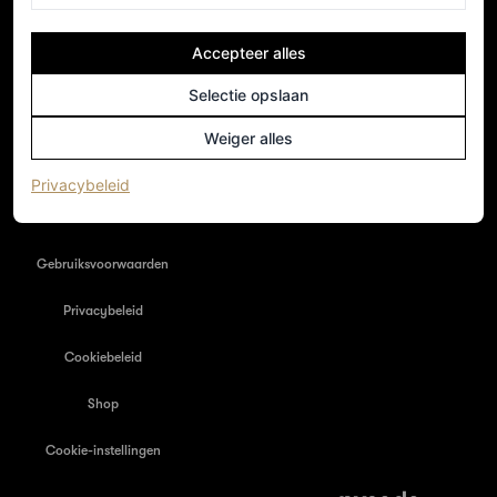
Accepteer alles
NEDERLAND
Home
Selectie opslaan
Adverteren
Weiger alles
Nieuwsbrief
(opent in een nieuw tabblad)
Privacybeleid
Colofon
Gebruiksvoorwaarden
Privacybeleid
Cookiebeleid
Shop
Cookie-instellingen