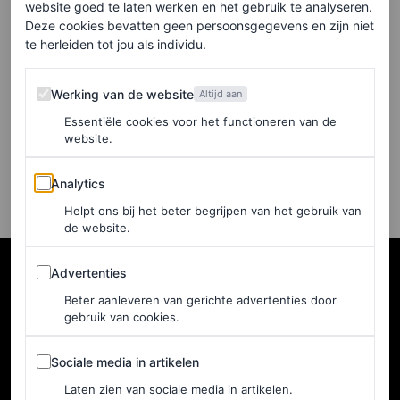
website goed te laten werken en het gebruik te analyseren.
Dit ‘oubollige’ accessoire is
Deze cookies bevatten geen persoonsgegevens en zijn niet
een hit tijdens Copenhagen
te herleiden tot jou als individu.
Fashion Week
Werking van de website
Werking van de website
Altijd aan
MARÍA MELÉNDEZ AMAYA EN MARTINE
Essentiële cookies voor het functioneren van de
FINDHAMMER
website.
Analytics
Analytics
Helpt ons bij het beter begrijpen van het gebruik van
de website.
Advertenties
Advertenties
Beter aanleveren van gerichte advertenties door
gebruik van cookies.
Sociale media in artikelen
Sociale media in artikelen
Laten zien van sociale media in artikelen.