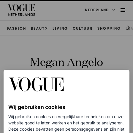
NEDERLAND
FASHION
BEAUTY
LIVING
CULTUUR
SHOPPING
LE
Megan Angelo
TV & FILM
Wij gebruiken cookies
Waarom zijn ook vrouwen
Wij gebruiken cookies en vergelijkbare technieken om onze
in de 40 geobsedeerd door
website goed te laten werken en het gebruik te analyseren.
‘The Summer I Turned
Deze cookies bevatten geen persoonsgegevens en zijn niet