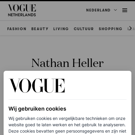
NEDERLAND
FASHION
BEAUTY
LIVING
CULTUUR
SHOPPING
LE
Nathan Heller
LEADERS
Wij gebruiken cookies
Hoe is het om je debuut te
Wij gebruiken cookies en vergelijkbare technieken om onze
maken bij Chanel? Vier
website goed te laten werken en het gebruik te analyseren.
maanden uit het leven van
Deze cookies bevatten geen persoonsgegevens en zijn niet