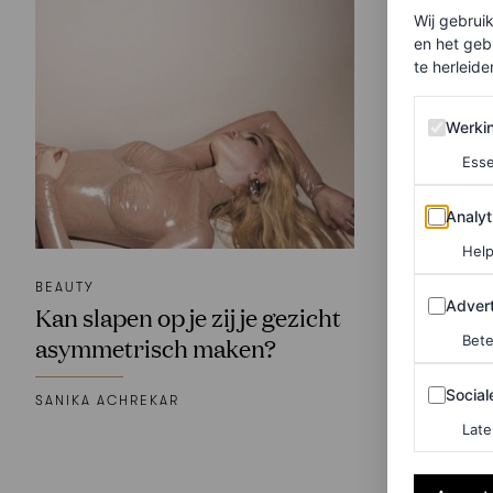
Wij gebrui
en het geb
te herleiden
Werking 
Werki
Esse
Analytics
Analyt
Help
BEAUTY
Adverten
Advert
Kan slapen op je zij je gezicht
Bete
asymmetrisch maken?
Sociale m
Social
SANIKA ACHREKAR
Late