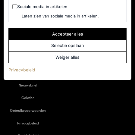
Sociale media in artikelen
Sociale media in artikelen
Laten zien van sociale media in artikelen.
Accepteer alles
Selectie opslaan
NEDERLAND
Weiger alles
Home
(opent in een nieuw tabblad)
Privacybeleid
Adverteren
Nieuwsbrief
Colofon
Gebruiksvoorwaarden
Privacybeleid