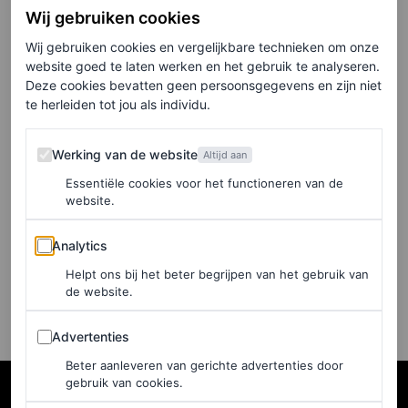
sisterhood en hun favoriete
Wij gebruiken cookies
sieraden
Wij gebruiken cookies en vergelijkbare technieken om onze
website goed te laten werken en het gebruik te analyseren.
Deze cookies bevatten geen persoonsgegevens en zijn niet
SOPHIE HENDRIKS
te herleiden tot jou als individu.
TRAVEL
Werking van de website
‘Door deze magische
Werking van de website
Altijd aan
plekken blijf ik steeds weer
Essentiële cookies voor het functioneren van de
website.
terugkomen naar Bali’
Analytics
Analytics
SOPHIE HENDRIKS
Helpt ons bij het beter begrijpen van het gebruik van
de website.
Advertenties
Advertenties
Beter aanleveren van gerichte advertenties door
gebruik van cookies.