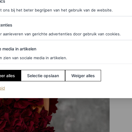
ics
t ons bij het beter begrijpen van het gebruik van de website.
ties
enties
r aanleveren van gerichte advertenties door gebruik van cookies.
edia in artikelen
e media in artikelen
n zien van sociale media in artikelen.
er alles
Selectie opslaan
Weiger alles
(opent in een nieuw tabblad)
eid