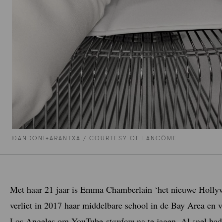
©ANDONI+ARANTXA / COURTESY OF LANCÔME
Met haar 21 jaar is Emma Chamberlain ‘het nieuwe Hollyw
verliet in 2017 haar middelbare school in de Bay Area en ve
Los Angeles om YouTube
stardom
na te jagen. Al snel ha