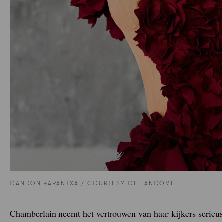
©ANDONI+ARANTXA / COURTESY OF LANCÔME
Chamberlain neemt het vertrouwen van haar kijkers serieus