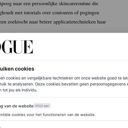
ipoog naar een persoonlijke skincareroutine die
ighoudt met tutorials over contouren of pogingen
e een zoektocht naar betere applicatietechnieken haar
thenticiteit’
 echt ging gebruiken”, vertelt ze. Het
ruiken cookies
 voor- en nadelen van accutane bespreekt of haar
ken cookies en vergelijkbare technieken om onze website goed te la
treert, de grens bewandelt tussen benaderbaar zijn
ruik te analyseren. Deze cookies bevatten geen persoonsgegevens en
 tot jou als individu.
 niet gescripte capriolen. “Emma brengt een unieke
d talk creator content en partnerships bij Spotify.
van de website
ng van de website
Altijd aan
n dit jaar exclusief gaat uitzenden.
ntiële cookies voor het functioneren van de website.