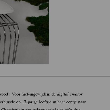
ood’. Voor niet-ingewijden: de
digital creator
rhuisde op 17-jarige leeftijd in haar eentje naar
d Chamberlain een volgersaantal van zo’n drie