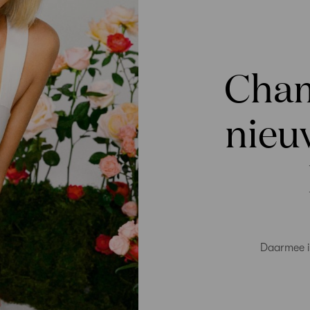
Cham
nieu
Daarmee i