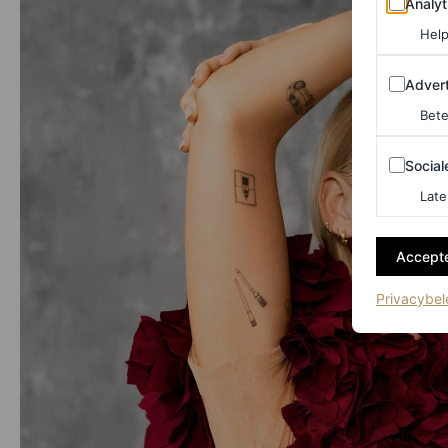
Analyt
Help
Adverten
Advert
Bete
Sociale m
Social
Late
Accepte
Privacybel