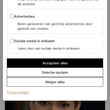
de website.
De krullende pixie is een slimme manier om dun haar te
Advertenties
verbergen, en is zowel praktisch als
glamorous
. Hier
Advertenties
draagt Halle Berry haar haar kort aan de zijkanten en iets
Beter aanleveren van gerichte advertenties door
gebruik van cookies.
langer aan de bovenkant, waardoor een luchtige,
Sociale media in artikelen
opwaartse look ontstaat.
Sociale media in artikelen
Laten zien van sociale media in artikelen.
Accepteer alles
Selectie opslaan
Weiger alles
(opent in een nieuw tabblad)
Privacybeleid