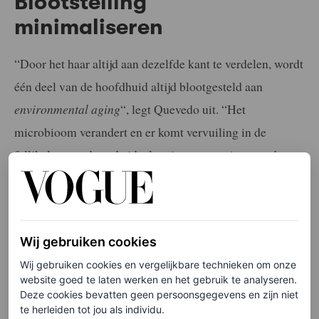
Blootstelling
minimaliseren
“Door het haar altijd aan dezelfde kant te verdelen, wordt
één deel van de hoofdhuid altijd blootgesteld aan
environmental aging
“, legt Quevedo uit. “Het
microbioom verandert en er komt vervuiling in de
follikels, waardoor de ideale micro-omgeving van de
hoofdhuid, die zorgt voor continue groei en een gezonde
hoofdhuid, verandert.
Wij gebruiken cookies
LEES OOK
Wij gebruiken cookies en vergelijkbare technieken om onze
Zin in een nieuwe coupe? 5 coole bobs om
website goed te laten werken en het gebruik te analyseren.
deze herfst te proberen
Deze cookies bevatten geen persoonsgegevens en zijn niet
te herleiden tot jou als individu.
HANNAH COATES