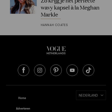
Zo krijg je het perfecte
wavy kapsel à la Meghan
Markle
HANNAH COATES
NEDERLAND
Home
Adverteren