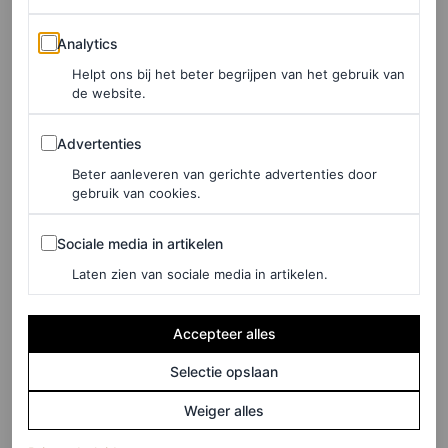
(met blonde highlights nog in tact), maar deze nieuwste
Analytics
all-over
kleurbeurt bewijst dat ze er helemaal voor gaat.
Analytics
En eerlijk gezegd staat het haar fantastisch.
Helpt ons bij het beter begrijpen van het gebruik van
de website.
Advertenties
Advertenties
Beter aanleveren van gerichte advertenties door
gebruik van cookies.
Sociale media in artikelen
Sociale media in artikelen
Laten zien van sociale media in artikelen.
Accepteer alles
Selectie opslaan
Weiger alles
View this post on Instagram