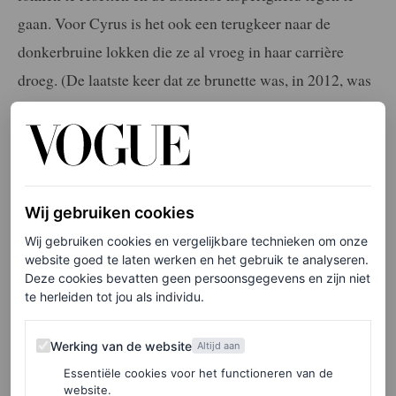
gaan. Voor Cyrus is het ook een terugkeer naar de
donkerbruine lokken die ze al vroeg in haar carrière
droeg. (De laatste keer dat ze brunette was, in 2012, was
vlak voordat ze ging voor de polariserende platina
pixiecut). De transformatie werd waarschijnlijk gedaan
door haar favoriete haarstylist, de legendarische Sally
Hershberger.
Wij gebruiken cookies
Wij gebruiken cookies en vergelijkbare technieken om onze
Elke week onze beste artikelen in je inbox?
website goed te laten werken en het gebruik te analyseren.
Deze cookies bevatten geen persoonsgegevens en zijn niet
Schrijf je hier in voor de Vogue-nieuwsbrief.
te herleiden tot jou als individu.
Werking van de website
Er waren dit jaar al tekenen dat Cyrus klaar was voor de
Werking van de website
Altijd aan
brunette-stap. Eerder omarmde ze een donkerdere tint
Essentiële cookies voor het functioneren van de
website.