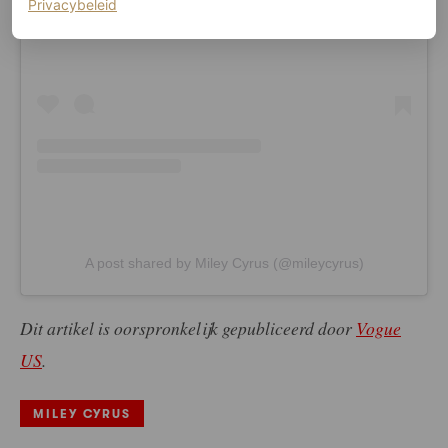
(opent in een nieuw tabblad)
Privacybeleid
A post shared by Miley Cyrus (@mileycyrus)
Dit artikel is oorspronkelijk gepubliceerd door
Vogue
US
.
MILEY CYRUS