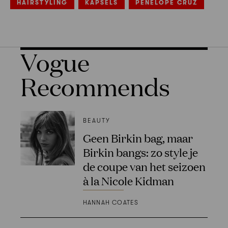
HAIRSTYLING
KAPSELS
PENÉLOPE CRUZ
Vogue
Recommends
BEAUTY
Geen Birkin bag, maar
Birkin bangs: zo style je
de coupe van het seizoen
à la Nicole Kidman
HANNAH COATES