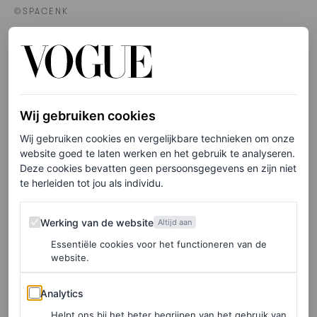
©SPACENK
Haar pomade, € 63,25
HIER TE KOOP
Wij gebruiken cookies
Wij gebruiken cookies en vergelijkbare technieken om onze
Christopher Robin
website goed te laten werken en het gebruik te analyseren.
Deze cookies bevatten geen persoonsgegevens en zijn niet
te herleiden tot jou als individu.
Werking van de website
Werking van de website
Altijd aan
Essentiële cookies voor het functioneren van de
website.
Analytics
Analytics
Helpt ons bij het beter begrijpen van het gebruik van