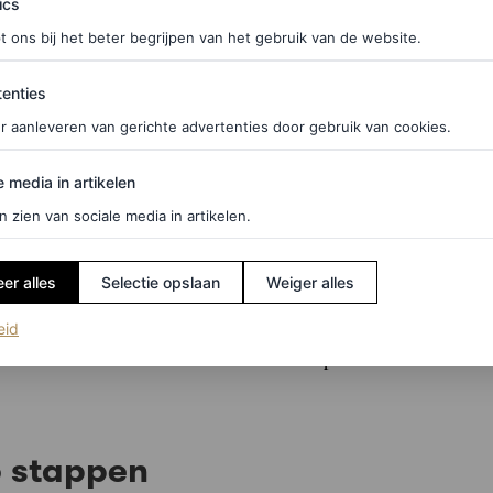
ics
 en wordt mijn huid lang niet meer zo vet als
t ons bij het beter begrijpen van het gebruik van de website.
ties
enties
r aanleveren van gerichte advertenties door gebruik van cookies.
f je hier in voor de Vogue-nieuwsbrief.
edia in artikelen
e media in artikelen
of uitdrogende producten tot een minimum te
n zien van sociale media in artikelen.
en gebracht, wat leidt tot een betere hydratatie en
er alles
Selectie opslaan
Weiger alles
 gediplomeerd dermatoloog uit Californië, uit. De
dan Camp, MD, is het hiermee eens en benadrukt
(opent in een nieuw tabblad)
eid
te verwerken en te herstellen van hun impact” kan
6 stappen