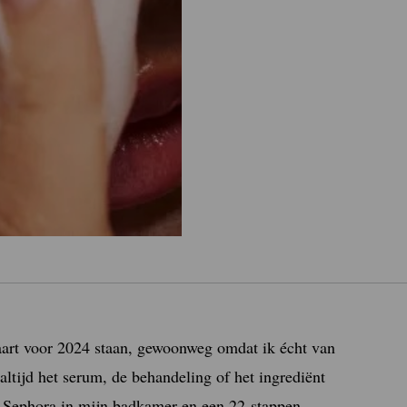
aart voor 2024 staan, gewoonweg omdat ik écht van
ltijd het serum, de behandeling of het ingrediënt
-Sephora in mijn badkamer en een 22-stappen