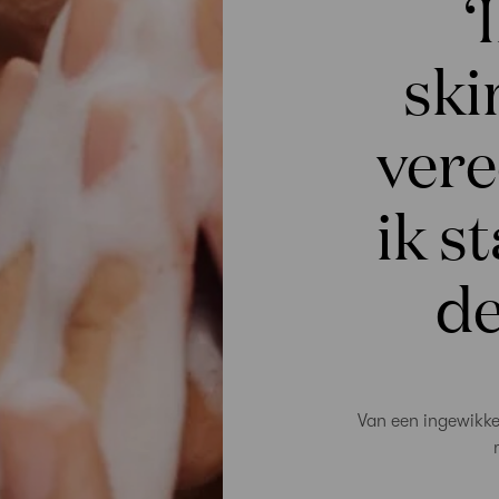
‘
ski
ver
ik s
de
Van een ingewikke