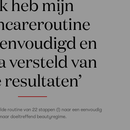
Ik heb mijn
ncareroutine
eenvoudigd en
ta versteld van
 resultaten’
lde routine van 22 stappen (!) naar een eenvoudig
maar doeltreffend beautyregime.