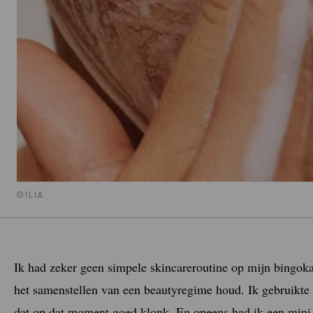
©ILIA
Ik had zeker geen simpele skincareroutine op mijn bingok
het samenstellen van een beautyregime houd. Ik gebruikte a
dat op dat moment goed klonk. En opeens had ik een mini