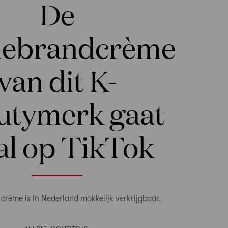
De
nebrandcrème
van dit K-
utymerk gaat
al op TikTok
e crème is in Nederland makkelijk verkrijgbaar.