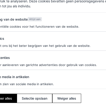
ruik te analyseren. Deze cookies bevatten geen persoonsgegevens en
 tot jou als individu.
ische filters. Dit zijn filters die een laag op het
r wordt de huid beschermd tegen de zon en
van de website
ng van de website
Altijd aan
m chemische filters, je twintig tot dertig minuten
ntiële cookies voor het functioneren van de website.
anbrengen.)
ics
t ons bij het beter begrijpen van het gebruik van de website.
f je hier in voor de Vogue-nieuwsbrief.
ties
enties
r aanleveren van gerichte advertenties door gebruik van cookies.
 K-beautymerk, geschikt voor de gevoelige en
edia in artikelen
e media in artikelen
n zien van sociale media in artikelen.
er alles
Selectie opslaan
Weiger alles