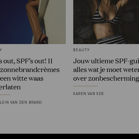
Y
BEAUTY
 out, SPF’s out! 11
Jouw ultieme SPF-gui
e zonnebrandcrèmes
alles wat je moet wete
geen witte waas
over zonbeschermin
erlaten
KAREN VAN EDE
LEIN VAN DEN BRAND