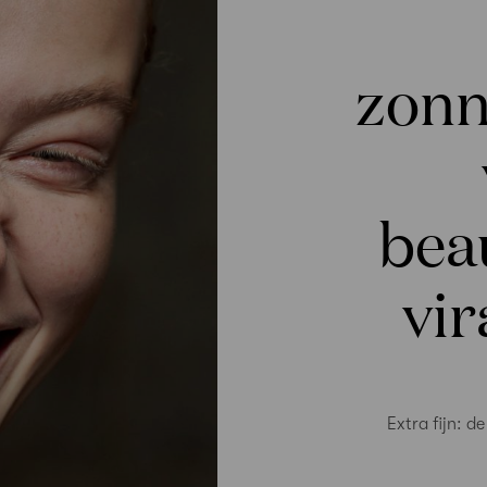
zon
bea
vir
Extra fijn: d