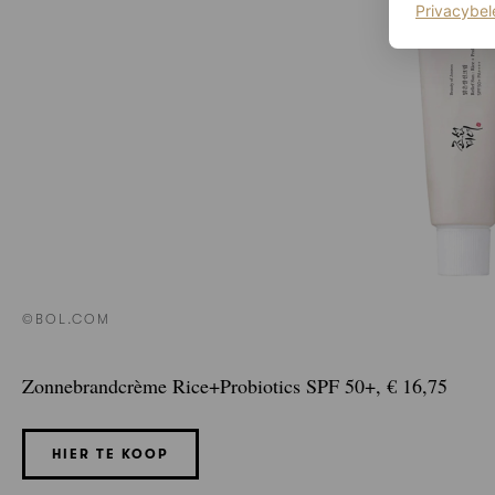
Privacybel
©BOL.COM
Zonnebrandcrème Rice+Probiotics SPF 50+, € 16,75
HIER TE KOOP