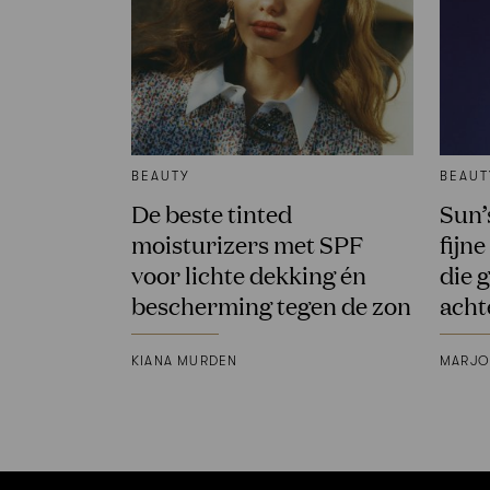
BEAUTY
BEAUT
De beste tinted
Sun’s
moisturizers met SPF
fijn
voor lichte dekking én
die 
bescherming tegen de zon
acht
KIANA MURDEN
MARJO