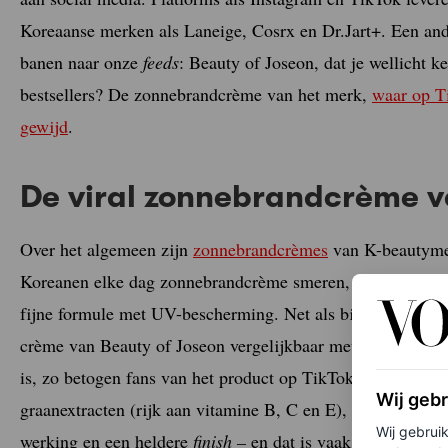
Koreaanse merken als Laneige, Cosrx en Dr.Jart+. Een and
banen naar onze
feeds
: Beauty of Joseon, dat je wellicht k
bestsellers? De zonnebrandcrème van het merk,
waar op Ti
gewijd
.
De viral zonnebrandcrème v
Over het algemeen zijn
zonnebrandcrèmes
van K-beautymer
Koreanen elke dag zonnebrandcrème smeren, waardoor veel
fijne formule met UV-bescherming. Net als bij veel ander
crème van Beauty of Joseon vergelijkbaar met die van ee
is, zo betogen fans van het product op TikTok. Kortom, de
Wij geb
graanextracten (rijk aan vitamine B, C en E), groene thee 
Wij gebrui
werking en een heldere
finish –
en dat is vaak anders bij 