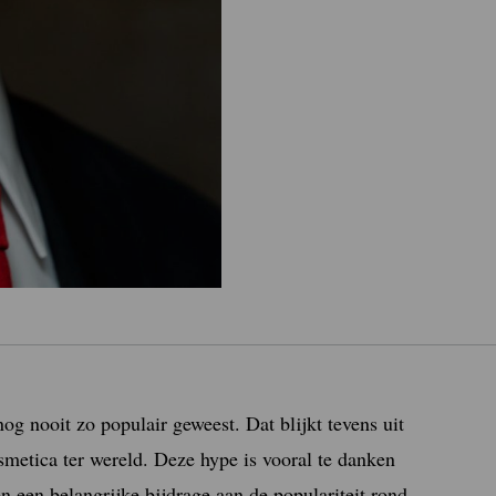
g nooit zo populair geweest. Dat blijkt tevens uit
osmetica ter wereld. Deze hype is vooral te danken
n een belangrijke bijdrage aan de populariteit rond