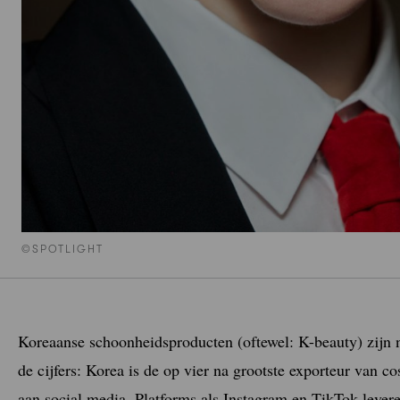
©SPOTLIGHT
Koreaanse schoonheidsproducten (oftewel: K-beauty) zijn no
de cijfers: Korea is de op vier na grootste exporteur van c
aan social media. Platforms als Instagram en TikTok levere