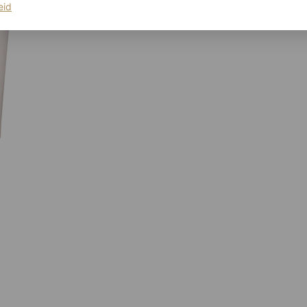
(opent in een nieuw tabblad)
eid