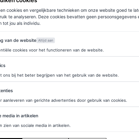
ruiken cookies
ken cookies en vergelijkbare technieken om onze website goed te la
ruik te analyseren. Deze cookies bevatten geen persoonsgegevens en
 tot jou als individu.
van de website
ng van de website
Altijd aan
ntiële cookies voor het functioneren van de website.
ics
t ons bij het beter begrijpen van het gebruik van de website.
WS
geTikTokt: 7 bizarre
ties
enties
es op TikTok – en
r aanleveren van gerichte advertenties door gebruik van cookies.
 werken
edia in artikelen
e media in artikelen
DE
n zien van sociale media in artikelen.