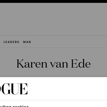
LEADERS
MAN
Karen van Ede