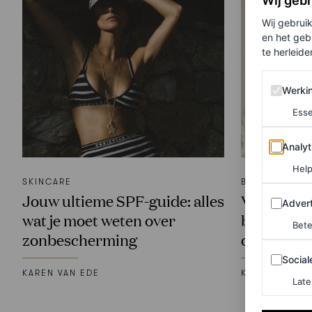
Wij geb
Wij gebrui
en het geb
te herleiden
Werking 
Werki
Esse
Analytics
Analyt
Help
SKINCARE
BEAUTY NIEU
Jouw ultieme SPF-guide: alles
Van lotje 
Adverten
Advert
wat je moet weten over
beautyhyp
Bete
zonbescherming
of ze écht
Sociale m
Social
KAREN VAN EDE
KAREN VAN E
Late