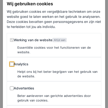
Wij gebruiken cookies
geen wonder dat de zaken er dramatisch slechter
Wij gebruiken cookies en vergelijkbare technieken om onze
voorstaan”, benadrukt hij.
website goed te laten werken en het gebruik te analyseren.
Deze cookies bevatten geen persoonsgegevens en zijn niet
te herleiden tot jou als individu.
Als moeder onderstreept Schaffner de grote impact die
de pandemie op vrouwen heeft. Zij moeten de dubbele
Werking van de website
Werking van de website
Altijd aan
stress van normaal werken (of zelfs méér) met de zorg
Essentiële cookies voor het functioneren van de
website.
voor de kinderen en thuisonderwijs zien te overwinnen.
“Met hetzelfde aantal beschikbare uren in een dag,
Analytics
Analytics
moesten we tijdens de lockdowns dezelfde hoeveelheid
Helpt ons bij het beter begrijpen van het gebruik van
werk doen plus 24/7 voor onze kinderen zorgen”, legt ze
de website.
uit. “Het was praktisch onmogelijk om ook nog te slapen
Advertenties
Advertenties
en aan self-care te doen.”
Beter aanleveren van gerichte advertenties door
gebruik van cookies.
Dat gaat gepaard met een psychologische prijs. “Het