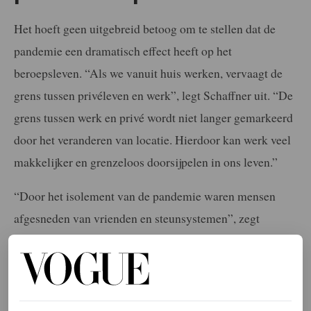
Het hoeft geen uitgebreid betoog om te stellen dat de
pandemie een dramatisch effect heeft op het
beroepsleven. “Als we vanuit huis werken, vervaagt de
grens tussen privéleven en werk”, legt Schaffner uit. “De
grens tussen werk en privé wordt niet langer gemarkeerd
door het veranderen van locatie. Hierdoor kan werk veel
makkelijker en grenzeloos doorsijpelen in ons leven.”
“Door het isolement van de pandemie waren mensen
afgesneden van vrienden en steunsystemen”, zegt
Robinson. “Ze konden videobellen, maar na een hele dag
op het scherm, is nog meer schermtijd niet aantrekkelijk.
Samen met de angst om ziek te worden of de
bezorgdheid dat kinderen achterop raken op school is het