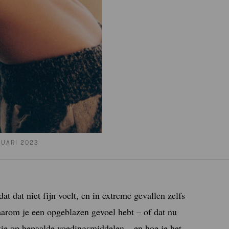
UARI 2023
t dat niet fijn voelt, en in extreme gevallen zelfs
aarom je een opgeblazen gevoel hebt – of dat nu
ie op bepaalde voedingsmiddelen – en hoe je het