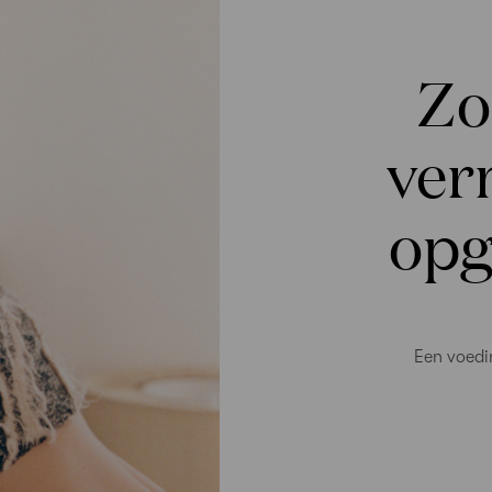
Zo
ver
opg
Een voedi