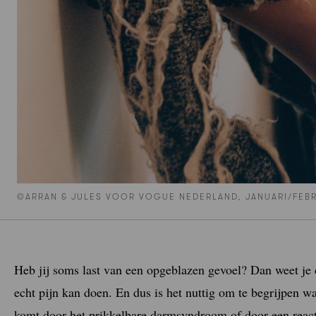
©ARRAN & JULES VOOR VOGUE NEDERLAND, JANUARI/FEBR
Heb jij soms last van een opgeblazen gevoel? Dan weet je da
echt pijn kan doen. En dus is het nuttig om te begrijpen w
komt door het prikkelbare darmsyndroom of door een react