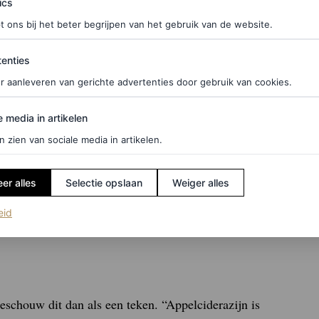
ics
t ons bij het beter begrijpen van het gebruik van de website.
ties
enties
udig, rauw voedsel een goed idee is – maar dat is
r aanleveren van gerichte advertenties door gebruik van cookies.
en zijn en zal een opgeblazen gevoel verergeren als
on. “Veel groenten hebben taaie celstructuren die
edia in artikelen
e media in artikelen
ge bronnen van vezels, vitaminen en mineralen zijn,
n zien van sociale media in artikelen.
ebt.”
er alles
Selectie opslaan
Weiger alles
 je beter voelt. En zorg ervoor dat je goed kauwt.
uwe groenten. De meeste mensen kauwen niet lang
(opent in een nieuw tabblad)
eid
beschouw dit dan als een teken. “Appelciderazijn is