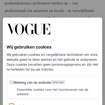
podiumkunsten; performers treden op – van
professionals tot amateurs en locals – in verschillende
wijken en in het centrum. Op het programma van de
2026-editie staan verschillende wijkoptredens en een
cultuurnacht in het centrum, waarbij je van locatie naar
locatie kunt hoppen. Extra leuk? Wie in zichzelf een
Wij gebruiken cookies
muziek-, dans-, theather-, comedy- of filmtalent denkt te
hebben ontdekt, kan meedoen aan dit festival.
Wij gebruiken cookies en vergelijkbare technieken om onze
website goed te laten werken en het gebruik te analyseren.
Deze cookies bevatten geen persoonsgegevens en zijn niet
te herleiden tot jou als individu.
Spotlight Festival
, op verschillende locaties in Den Haag
Werking van de website
BredaPhoto | 11 september t/m 25
Werking van de website
Altijd aan
oktober
Essentiële cookies voor het functioneren van de
website.
Voor zes weken transformeert de stad Breda in een
Analytics