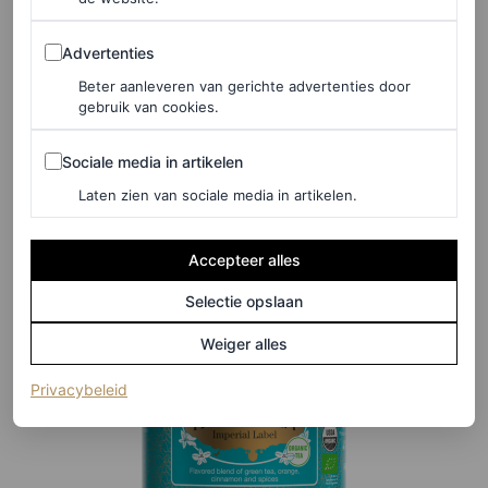
Advertenties
Weleda Duindoorn Elixer Bio in 200 ml, € 16,99
Advertenties
Beter aanleveren van gerichte advertenties door
gebruik van cookies.
HIER TE KOOP
Sociale media in artikelen
Sociale media in artikelen
Kusmi Tea
Laten zien van sociale media in artikelen.
Accepteer alles
Selectie opslaan
Weiger alles
(opent in een nieuw tabblad)
Privacybeleid