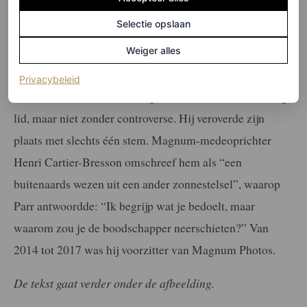
gegarandeerd inspireren met hun werk
MARJOLEIN VAN DEN BRAND
Selectie opslaan
Weiger alles
(opent in een nieuw tabblad)
Privacybeleid
In 1994 trad Parr toe tot Magnum Photos als volwaardig
lid, maar niet zonder controverse. Hij veroverde zijn
plaats met slechts één stem. Magnum-medeoprichter
Henri Cartier-Bresson omschreef hem als “een
buitenaards wezen uit een ander zonnestelsel”, waarop
Parr antwoordde: “Ik begrijp wat je bedoelt, maar
waarom zou je de boodschapper neerschieten?” Van
2014 tot 2017 was hij voorzitter van Magnum Photos.
De tekst gaat verder onder de afbeelding.