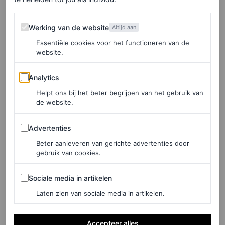
Hij en Mitchell verhuisden in 1987 naar Bristol, waar hij
Werking van de website
Werking van de website
Altijd aan
werkte aan projecten als
The Cost of Living
(1987-1989),
Essentiële cookies voor het functioneren van de
een documentatie van de opkomende middenklasse in
website.
het conservatieve Groot-Brittannië;
Small World
(1987-
Analytics
Analytics
1994) over toerisme; en
Common Sense
(1995-1999)
Helpt ons bij het beter begrijpen van het gebruik van
over wereldwijd consumentisme. Verbrande en met ijs
de website.
besmeurde strandgangers, roddelende dames in de
Advertenties
Advertenties
kapsalon, bingohallen en booze cruises, kerkfeesten en
Beter aanleveren van gerichte advertenties door
hondenraces, toeristenvallen: Parrs lens was
gebruik van cookies.
meedogenloos.
Sociale media in artikelen
Sociale media in artikelen
Laten zien van sociale media in artikelen.
LEES OOK
5 Nederlandse vrouwelijke fotografen die je
Accepteer alles