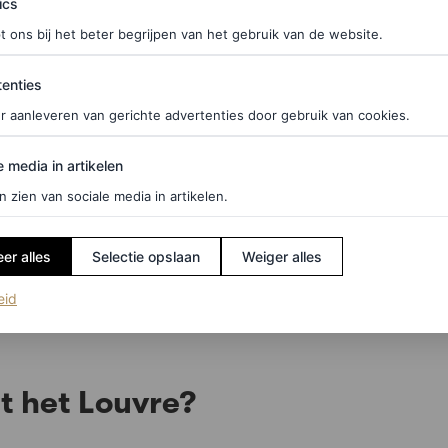
ics
t ons bij het beter begrijpen van het gebruik van de website.
ties
enties
r aanleveren van gerichte advertenties door gebruik van cookies.
terd”, zegt Lynn Yaeger, redacteur bij Vogue en
bben gestolen in Parijs en elders. Toch zou ik
edia in artikelen
e media in artikelen
Mona Lisa in 1911. Het hele gebeuren is erg
n zien van sociale media in artikelen.
er alles
Selectie opslaan
Weiger alles
uit naartoe kunnen zijn gegaan? Hier is alles wat
wat nu al de diefstal van het decennium wordt
(opent in een nieuw tabblad)
eid
it het Louvre?