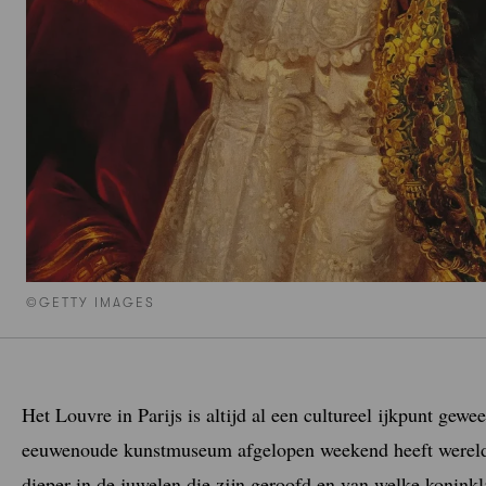
©GETTY IMAGES
Het Louvre in Parijs is altijd al een cultureel ijkpunt gew
eeuwenoude kunstmuseum afgelopen weekend heeft wereldwi
dieper in de juwelen die zijn geroofd en van welke koninkl