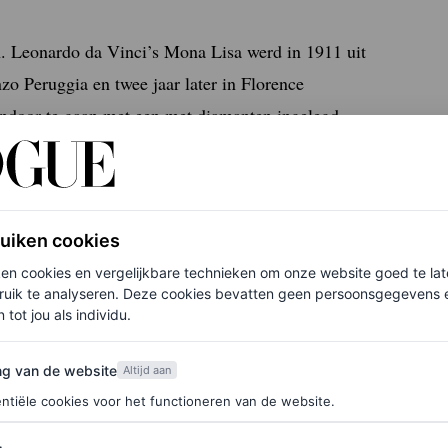
ken. Leonardo da Vinci’s Mona Lisa werd in 1911 uit
o Peruggia en twee jaar later in Florence
andoor te gaan met een met diamanten ingelegd
g Karel X. En zeven jaar later verdwenen twee
de familie Rothschild. Deze werden pas
ruiken cookies
Baptiste-Camille Corot, getiteld Le Chemin de
ken cookies en vergelijkbare technieken om onze website goed te la
eveiligingssysteem van het Louvre aanzienlijk
ruik te analyseren. Deze cookies bevatten geen persoonsgegevens en
 tot jou als individu.
chokkender.
van de website
ng van de website
Altijd aan
ntiële cookies voor het functioneren van de website.
 en maakt een krachtig