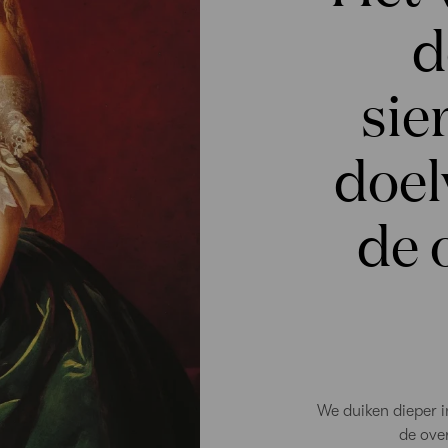
d
sie
doel
de 
We duiken dieper in
de ove