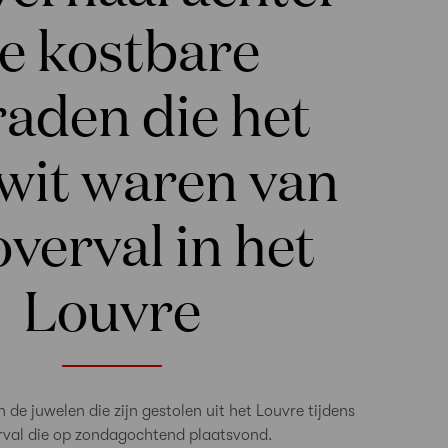
e kostbare
raden die het
wit waren van
overval in het
Louvre
 de juwelen die zijn gestolen uit het Louvre tijdens
rval die op zondagochtend plaatsvond.