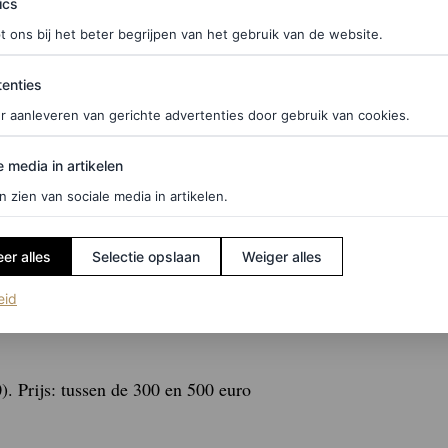
ics
t ons bij het beter begrijpen van het gebruik van de website.
ties
enties
r aanleveren van gerichte advertenties door gebruik van cookies.
edia in artikelen
e media in artikelen
n zien van sociale media in artikelen.
er alles
Selectie opslaan
Weiger alles
(opent in een nieuw tabblad)
eid
. Prijs: tussen de 300 en 500 euro