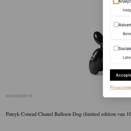
Analyt
Help
Adverten
Advert
Bete
Sociale m
Social
Late
Accepte
Privacybel
©SOTHEBY’S
Patryk Conrad Chanel Balloon Dog (limited edition van 10)