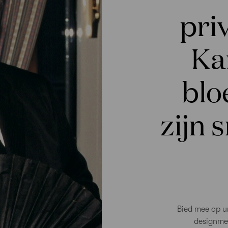
pri
Ka
blo
zijn 
Bied mee op un
designmeu