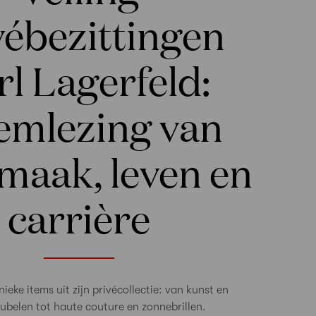
vébezittingen
rl Lagerfeld:
emlezing van
smaak, leven en
carrière
ieke items uit zijn privécollectie: van kunst en
belen tot haute couture en zonnebrillen.