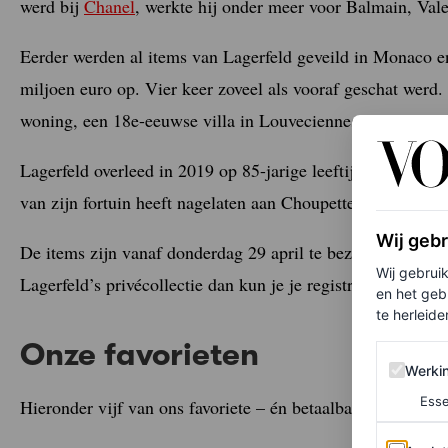
werd bij
Chanel
, werkte hij onder meer voor Balmain, Val
Eerder werden al items van Lagerfeld geveild in Monaco en
miljoen euro op. Vier keer zoveel als vooraf geschat werd.
woning, een 18e-eeuwse villa in Louveciennes bij Versaille
Lagerfeld overleed in 2019 op 85-jarige leeftijd. Al sinds d
van zijn fortuin heeft nagelaten aan Choupette.
Wij geb
De items zijn vanaf donderdag 29 april te bezichtigen. Wi
Wij gebrui
Lagerfeld’s privécollectie dan kun je je registreren om onli
en het geb
te herleiden
Onze favorieten
Werking 
Werki
Esse
Hieronder vijf van ons favoriete – én betaalbare – collecto
Analytics