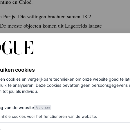
entino en Chloé.
 Parijs. Die veilingen brachten samen 18,2
 De meeste objecten komen uit Lagerfelds laatste
s in Frankrijk.
ie tijd gaan er geruchten dat hij het grootste deel
ruiken cookies
l je kans maken op een van de unieke stukken uit
ken cookies en vergelijkbare technieken om onze website goed te la
ne te bieden.
ruik te analyseren. Deze cookies bevatten geen persoonsgegevens en
 tot jou als individu.
van de website
ng van de website
Altijd aan
ntiële cookies voor het functioneren van de website.
rs items uit de
Karl Lagerfeld veiling
.