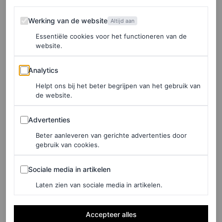
Werking van de website
Werking van de website
Altijd aan
FASHION
15 ontwerpen van Karl
Essentiële cookies voor het functioneren van de
website.
Lagerfeld die een plek
verdienen op de rode loper
Analytics
Analytics
van het Met Gala
Helpt ons bij het beter begrijpen van het gebruik van
de website.
EMMA SPEDDING
Advertenties
Advertenties
FASHION NIEUWS
Beter aanleveren van gerichte advertenties door
10 ontwerpers brengen ode
gebruik van cookies.
aan Karl Lagerfeld in
Sociale media in artikelen
meinummer Amerikaanse
Sociale media in artikelen
Vogue
Laten zien van sociale media in artikelen.
VOGUE
Accepteer alles