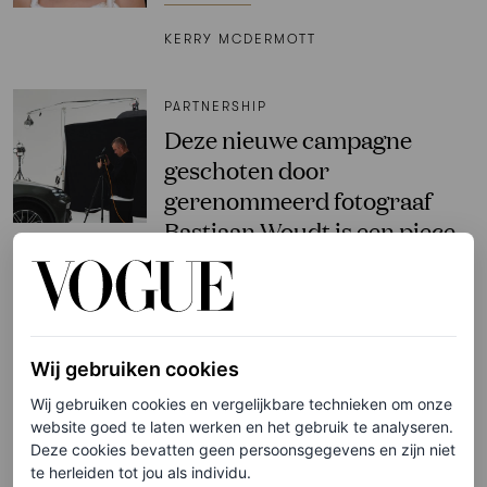
KERRY MCDERMOTT
PARTNERSHIP
Deze nieuwe campagne
geschoten door
gerenommeerd fotograaf
Bastiaan Woudt is een piece
of art
PORSCHE
Wij gebruiken cookies
ART & DESIGN
Alles wat je wil weten over
Wij gebruiken cookies en vergelijkbare technieken om onze
het Met Gala 2023
website goed te laten werken en het gebruik te analyseren.
Deze cookies bevatten geen persoonsgegevens en zijn niet
te herleiden tot jou als individu.
VOGUE