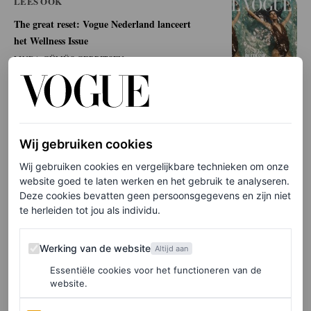
LEES OOK
The great reset: Vogue Nederland lanceert
het Wellness Issue
LINDA GÜMÜS GERRITSEN
De meeste mensen kennen je als actrice. Hoog
tijd om dat te veranderen?
Wij gebruiken cookies
“Ik zou het heel nice vinden als mensen me óók als
Wij gebruiken cookies en vergelijkbare technieken om onze
website goed te laten werken en het gebruik te analyseren.
zangeres leren kennen. Maar niet in plaats van. Ik besefte
Deze cookies bevatten geen persoonsgegevens en zijn niet
te herleiden tot jou als individu.
een paar jaar terug dat ik me artiest voel in de breedste
zin van het woord; zolang ik me maar kan uiten. Of dat
Werking van de website
Werking van de website
Altijd aan
nou met acteren, zingen of fotografie is. Ik wil het
Essentiële cookies voor het functioneren van de
allemaal blijven doen.”
website.