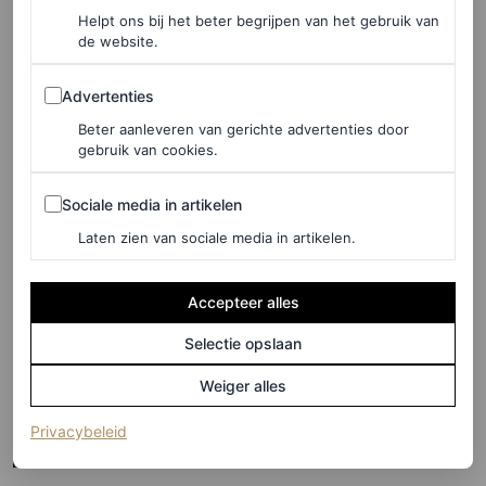
voor een ontspannen
Helpt ons bij het beter begrijpen van het gebruik van
getaway
de website.
Advertenties
Advertenties
MARJOLEIN VAN DEN BRAND
Beter aanleveren van gerichte advertenties door
gebruik van cookies.
WELLNESS
Je lichaam is een tempel,
Sociale media in artikelen
Sociale media in artikelen
toch? De wellnesswereld
ontleed
Laten zien van sociale media in artikelen.
LISA BOUYEURE
Accepteer alles
Selectie opslaan
VOICES
Doortje Smithuijsen in
Weiger alles
Modern Love: sleeping apart
(opent in een nieuw tabblad)
Privacybeleid
together