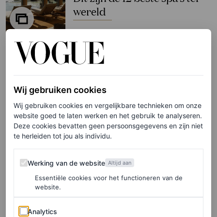
wereld
VOGUE
PARTNERSHIP
Deze nieuwe campagne
Wij gebruiken cookies
geschoten door
gerenommeerd fotograaf
Wij gebruiken cookies en vergelijkbare technieken om onze
website goed te laten werken en het gebruik te analyseren.
Bastiaan Woudt is een piece
Deze cookies bevatten geen persoonsgegevens en zijn niet
of art
te herleiden tot jou als individu.
PORSCHE
Werking van de website
Werking van de website
Altijd aan
Essentiële cookies voor het functioneren van de
WELLNESS
website.
Need a reset? Dit zijn de
mooiste spa’s in Nederland
Analytics
Analytics