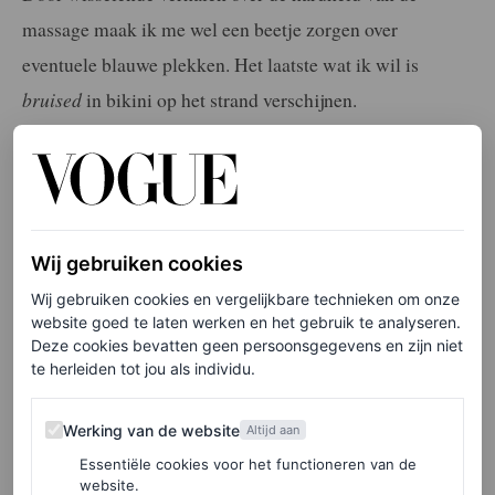
massage maak ik me wel een beetje zorgen over
eventuele blauwe plekken. Het laatste wat ik wil is
bruised
in bikini op het strand verschijnen.
De masseuse stelt me gerust: de behandeling levert me
geen blauwe plekken op. Ze vertelt me dat een
lymfedrainage juist draait om lichte aanrakingen, maar
dat het bij de buik en de benen – de lichaamsdelen die
Wij gebruiken cookies
over het algemeen het meeste vocht vasthouden – er wat
Wij gebruiken cookies en vergelijkbare technieken om onze
website goed te laten werken en het gebruik te analyseren.
steviger aan toe kan gaan. Met gemengde gevoelens van
Deze cookies bevatten geen persoonsgegevens en zijn niet
excitement
en lichte angst ga ik liggen op de
te herleiden tot jou als individu.
massagebank.
Werking van de website
Werking van de website
Altijd aan
Essentiële cookies voor het functioneren van de
LEES OOK
website.