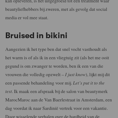
kan opleveren, is het uitgegroeid tot een treatment waar
beautyliefhebbers bij zweren, met als gevolg dat social
media er vol mee staat.
Bruised in bikini
Aangezien ik het type ben dat snel vocht vasthoudt als
het warm is of als ik in een vliegtuig zit (als het me ooit
gegund is om zwanger te worden, ben ik een van die
vrouwen die volledig opzwelt –
I just know
), lijkt mij dit
een passende behandeling voor mij.
Let’s put it to the
test
. Ik maak een afspraak bij de salon van beautymerk
MarocMaroc aan de Van Baerlestraat in Amsterdam, een
dag voordat ik naar Sardinië vertrek voor een vakantie.
Door wisselende verhalen over de hardheid van de