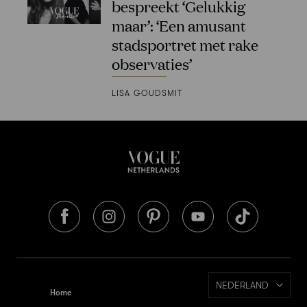
bespreekt ‘Gelukkig
maar’: ‘Een amusant
stadsportret met rake
observaties’
LISA GOUDSMIT
NEDERLAND
Home