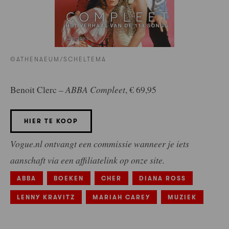
©ATHENAEUM/SCHELTEMA
Benoit Clerc –
ABBA Compleet
, € 69,95
HIER TE KOOP
Vogue.nl ontvangt een commissie wanneer je iets
aanschaft via een affiliatelink op onze site.
ABBA
BOEKEN
CHER
DIANA ROSS
LENNY KRAVITZ
MARIAH CAREY
MUZIEK