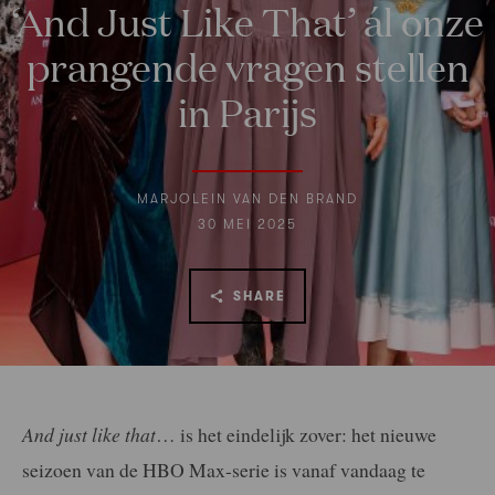
‘And Just Like That’ ál onze
prangende vragen stellen
in Parijs
MARJOLEIN VAN DEN BRAND
30 MEI 2025
SHARE
And just like that
… is het eindelijk zover: het nieuwe
seizoen van de HBO Max-serie is vanaf vandaag te