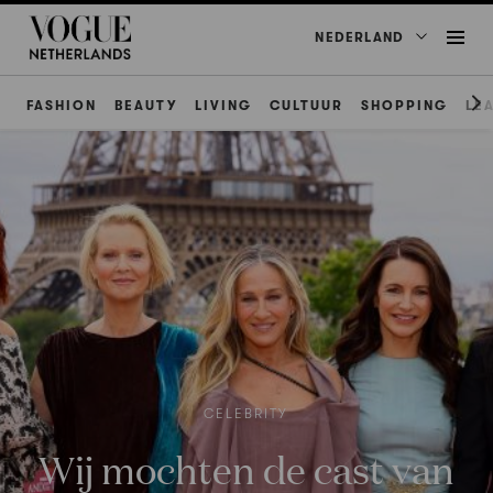
NEDERLAND
FASHION
BEAUTY
LIVING
CULTUUR
SHOPPING
LE
CELEBRITY
Wij mochten de cast van