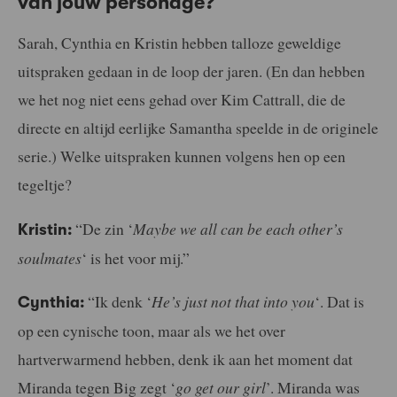
van jouw personage?
Sarah, Cynthia en Kristin hebben talloze geweldige
uitspraken gedaan in de loop der jaren. (En dan hebben
we het nog niet eens gehad over Kim Cattrall, die de
directe en altijd eerlijke Samantha speelde in de originele
serie.) Welke uitspraken kunnen volgens hen op een
tegeltje?
“De zin ‘
Maybe we all can be each other’s
Kristin:
soulmates
‘ is het voor mij.”
“Ik denk ‘
He’s just not that into you
‘. Dat is
Cynthia:
op een cynische toon, maar als we het over
hartverwarmend hebben, denk ik aan het moment dat
Miranda tegen Big zegt ‘
go get our girl
’. Miranda was