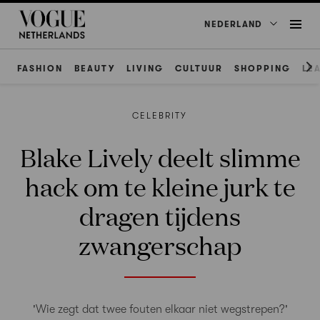
NEDERLAND
FASHION
BEAUTY
LIVING
CULTUUR
SHOPPING
LE
CELEBRITY
Blake Lively deelt slimme
hack om te kleine jurk te
dragen tijdens
zwangerschap
'Wie zegt dat twee fouten elkaar niet wegstrepen?'