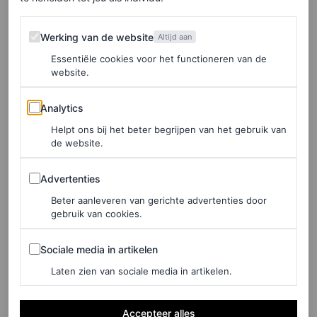
Werking van de website
Werking van de website
Altijd aan
Essentiële cookies voor het functioneren van de
website.
©INSTAGRAM BLAKE LIVELY
Analytics
Analytics
Zwangerschap
Helpt ons bij het beter begrijpen van het gebruik van
de website.
Blake Lively is
in verwachting
van haar vierde kind met
Advertenties
Advertenties
haar 46-jarige echtgenoot Ryan Reynolds. Het stel is al
Beter aanleveren van gerichte advertenties door
trotse ouders van drie dochters: James, Inez en Betty.
gebruik van cookies.
Blake kondigde haar zwangerschap in september 2022
Sociale media in artikelen
Sociale media in artikelen
aan, toen zij met een zichtbare buik op de rode loper
Laten zien van sociale media in artikelen.
tijdens de
Forbes Power Women Summit
verscheen.
Twee dagen later deelde de
Gossip Girl
-actrice een reeks
Accepteer alles