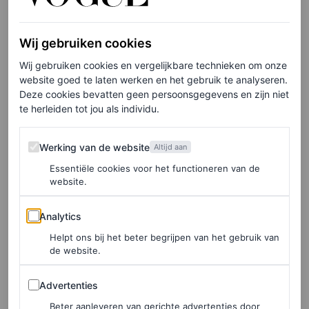
is groot dat ik een meisje leuk vind die dingen verzamelt
en het prima vindt om een ​​exotisch huisdier te hebben.
Wij gebruiken cookies
Ze heeft ooit een hamster gehad en zou er zo weer een
willen. Ze geeft geen fuck om auto’s. Ze pakt een worm
Wij gebruiken cookies en vergelijkbare technieken om onze
website goed te laten werken en het gebruik te analyseren.
op. Ze is niet bang voor, bijvoorbeeld, insecten en
Deze cookies bevatten geen persoonsgegevens en zijn niet
slangen”, vertelde Roan aan Cooper. Jammer voor mij,
te herleiden tot jou als individu.
als een schoolvoorbeeld van een wormenhater.
Werking van de website
Werking van de website
Altijd aan
Essentiële cookies voor het functioneren van de
website.
LEES OOK
Vivian Hoorn: ‘Is daten met een jongere
Analytics
Analytics
man de toekomst?’
Helpt ons bij het beter begrijpen van het gebruik van
VIVIAN HOORN
de website.
Advertenties
Advertenties
Haar haters van vroeger motiveren
haar nog steeds
Beter aanleveren van gerichte advertenties door