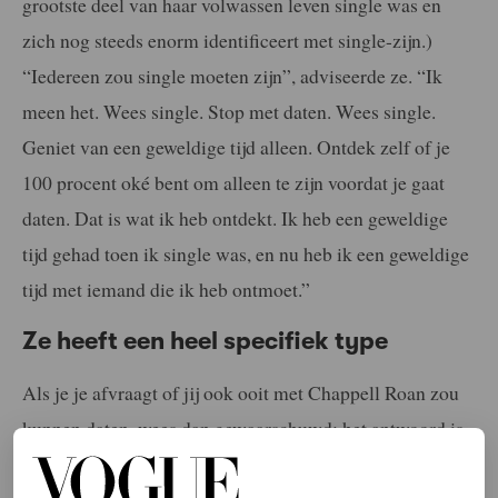
grootste deel van haar volwassen leven single was en
zich nog steeds enorm identificeert met single-zijn.)
“Iedereen zou single moeten zijn”, adviseerde ze. “Ik
meen het. Wees single. Stop met daten. Wees single.
Geniet van een geweldige tijd alleen. Ontdek zelf of je
100 procent oké bent om alleen te zijn voordat je gaat
daten. Dat is wat ik heb ontdekt. ​​Ik heb een geweldige
tijd gehad toen ik single was, en nu heb ik een geweldige
tijd met iemand die ik heb ontmoet.”
Ze heeft een heel specifiek type
Als je je afvraagt ​​of jij ook ooit met Chappell Roan zou
kunnen daten, wees dan gewaarschuwd: het antwoord is
afhankelijk van je comfortniveau met insecten. “De kans