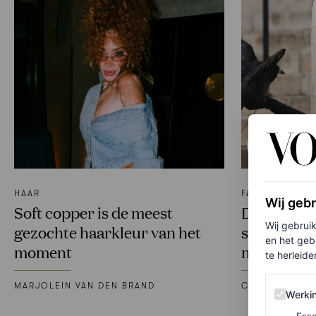
HAAR
FASHION
Wij geb
Soft copper is de meest
De meest b
Wij gebrui
gezochte haarkleur van het
spraakmak
en het geb
moment
momenten 
te herleiden
MARJOLEIN VAN DEN BRAND
CHRISTIAN ALL
Werking 
Werki