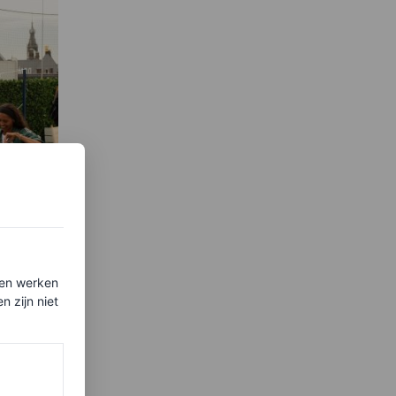
Vogue
ten werken
ed
 zijn niet
dens