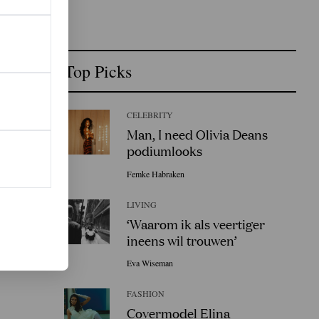
Top Picks
CELEBRITY
Man, I need Olivia Deans
podiumlooks
Femke Habraken
LIVING
‘Waarom ik als veertiger
ineens wil trouwen’
Eva Wiseman
FASHION
Covermodel Elina