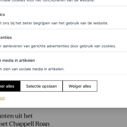
ntiële cookies voor het functioneren van de website.
ics
t ons bij het beter begrijpen van het gebruik van de website.
ties
enties
r aanleveren van gerichte advertenties door gebruik van cookies.
edia in artikelen
e media in artikelen
n zien van sociale media in artikelen.
er alles
Selectie opslaan
Weiger alles
(opent in een nieuw tabblad)
eid
nten uit het
met Chappell Roan