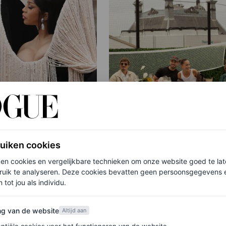
PARTNERSHIP
ruiken cookies
izarre en
Let’s talk sportswear: 
ken cookies en vergelijkbare technieken om onze website goed te la
ende rode loper-
duidde de tennis inspir
ruik te analyseren. Deze cookies bevatten geen persoonsgegevens en
van 2025
trends van de zomer tij
 tot jou als individu.
dit rooftop event
AIRE
van de website
ng van de website
Altijd aan
BJÖRN BORG