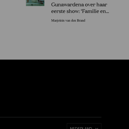
Gunawardena over haar
eerste show: ‘Familie en
vrienden in Sri Lanka gingen
Marjolein van den Brand
uit hun dak!’
NEDERLAND