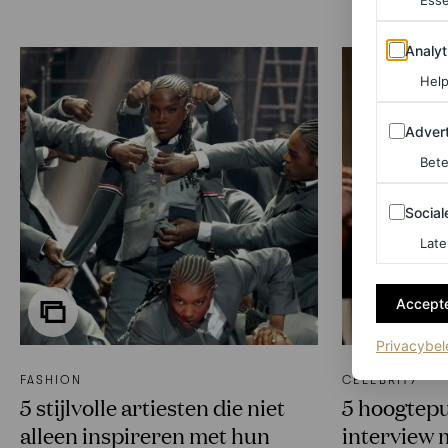
Esse
Analytics
Analyt
Help
Adverten
Advert
Bete
Sociale m
Social
Late
Accepte
Privacybel
FASHION
CELEBRITY
5 stijlvolle artiesten die niet
5 hoogtepu
alleen inspireren met hun
interview 