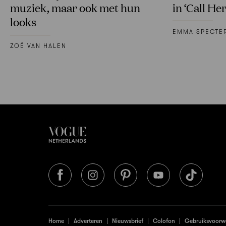
muziek, maar ook met hun
in ‘Call He
looks
EMMA SPECTE
ZOÉ VAN HALEN
Home
Adverteren
Nieuwsbrief
Colofon
Gebruiksvoorw