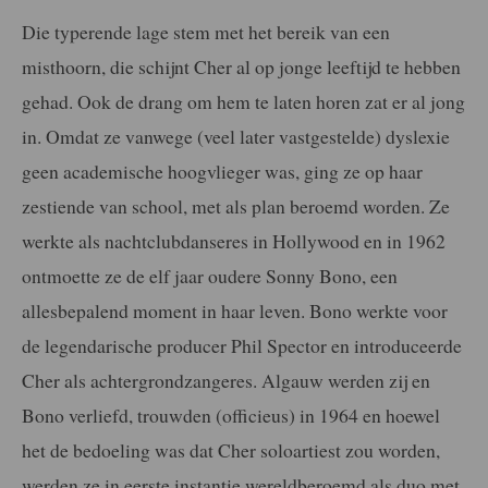
Die typerende lage stem met het bereik van een
misthoorn, die schijnt Cher al op jonge leeftijd te hebben
gehad. Ook de drang om hem te laten horen zat er al jong
in. Omdat ze vanwege (veel later vastgestelde) dyslexie
geen academische hoogvlieger was, ging ze op haar
zestiende van school, met als plan beroemd worden. Ze
werkte als nachtclubdanseres in Hollywood en in 1962
ontmoette ze de elf jaar oudere Sonny Bono, een
allesbepalend moment in haar leven. Bono werkte voor
de legendarische producer Phil Spector en introduceerde
Cher als achtergrondzangeres. Algauw werden zij en
Bono verliefd, trouwden (officieus) in 1964 en hoewel
het de bedoeling was dat Cher soloartiest zou worden,
werden ze in eerste instantie wereldberoemd als duo met