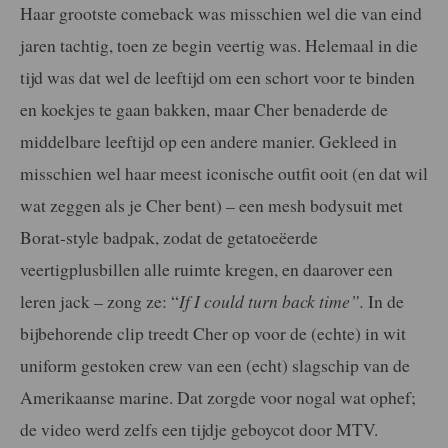
Haar grootste comeback was misschien wel die van eind
jaren tachtig, toen ze begin veertig was. Helemaal in die
tijd was dat wel de leeftijd om een schort voor te binden
en koekjes te gaan bakken, maar Cher benaderde de
middelbare leeftijd op een andere manier. Gekleed in
misschien wel haar meest iconische outfit ooit (en dat wil
wat zeggen als je Cher bent) – een mesh bodysuit met
Borat-style badpak, zodat de getatoeëerde
veertigplusbillen alle ruimte kregen, en daarover een
leren jack – zong ze: “
If I could turn back time”.
In de
bijbehorende clip treedt Cher op voor de (echte) in wit
uniform gestoken crew van een (echt) slagschip van de
Amerikaanse marine. Dat zorgde voor nogal wat ophef;
de video werd zelfs een tijdje geboycot door MTV.