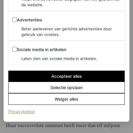
de website.
Advertenties
Advertenties
Beter aanleveren van gerichte advertenties door
gebruik van cookies.
Sociale media in artikelen
Sociale media in artikelen
Laten zien van sociale media in artikelen.
Accepteer alles
Selectie opslaan
©GETTY IMAGES
Weiger alles
Op het Met Gala in een custom Bob Mackie-look, 1985.
(opent in een nieuw tabblad)
Privacybeleid
Haar succesvolste nummer heeft meer dan elf miljoen