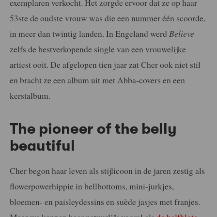
exemplaren verkocht. Het zorgde ervoor dat ze op haar
53ste de oudste vrouw was die een nummer één scoorde,
in meer dan twintig landen. In Engeland werd
Believe
zelfs de bestverkopende single van een vrouwelijke
artiest ooit. De afgelopen tien jaar zat Cher ook niet stil
en bracht ze een album uit met Abba-covers en een
kerstalbum.
The pioneer of the belly
beautiful
Cher begon haar leven als stijlicoon in de jaren zestig als
flowerpowerhippie in bellbottoms, mini-jurkjes,
bloemen- en paisleydessins en suède jasjes met franjes.
Maar we kennen haar natuurlijk vooral als
de halfblote