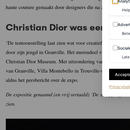
Analyt
haute couture gemaakt door designers die na zijn dood in 
Help
Adverten
Advert
Christian Dior was een creat
Bete
‘De tentoonstelling laat zien wat voor creatief genie en gro
Sociale m
Social
door zijn jeugd in Granville. Het merendeel van de tentoon
Late
Christian Dior Museum. Met uitzondering van een aantal
van Granville, Villa Montebello in Trouville-sur-Mer en 
Accepte
aldus het persbericht over de expo.
Privacybel
De expositie genaamd (en vrij vertaald) ‘De schepping van 
zien.