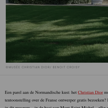
©MUSÉE CHRISTIAN DIOR/ BENOIT CROISY
Een parel aan de Normandische kust: het
Christian Dior
mu
tentoonstelling over de Franse ontwerper gratis bezoeken?
in dit museum – in de baai van Mont-Saint-Michel – elke 