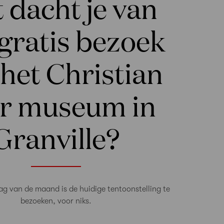
 dacht je van
gratis bezoek
het Christian
r museum in
Granville?
ag van de maand is de huidige tentoonstelling te
bezoeken, voor niks.