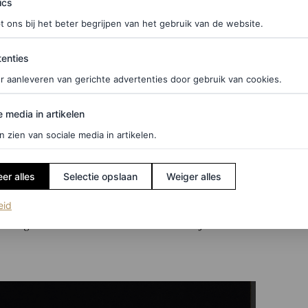
ics
1957 aan het roer van het modehuis stonden.
t ons bij het beter begrijpen van het gebruik van de website.
ties
enties
ief genie
r aanleveren van gerichte advertenties door gebruik van cookies.
te couturier hij was. Alles is grotendeels beïnvloed
edia in artikelen
e media in artikelen
gestelde werken komt uit de collectie van het
n zien van sociale media in artikelen.
 bruiklenen van het Kunst- en Geschiedenismuseum
het Museum voor Schone Kunsten van Saint-Lô’,
er alles
Selectie opslaan
Weiger alles
(opent in een nieuw tabblad)
eid
een genie’ is tot en met 5 november dit jaar te